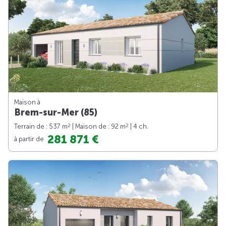
Maison à
Brem-sur-Mer (85)
2
2
Terrain de : 537 m
| Maison de : 92 m
| 4 ch.
281 871 €
à partir de