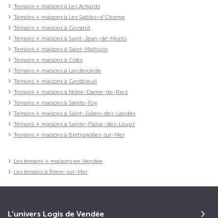
Terrains + maisons à Les Achards
Terrains + maisons à Les Sables-d'Olonne
Terrains + maisons à Givrand
Terrains + maisons à Saint-Jean-de-Monts
Terrains + maisons à Saint-Mathurin
Terrains + maisons à Coëx
Terrains + maisons à Landeronde
Terrains + maisons à Grosbreuil
Terrains + maisons à Notre-Dame-de-Riez
Terrains + maisons à Sainte-Foy
Terrains + maisons à Saint-Julien-des-Landes
Terrains + maisons à Sainte-Flaive-des-Loups
Terrains + maisons à Bretignolles-sur-Mer
Les terrains + maisons en Vendée
Les terrains à Brem-sur-Mer
L'univers Logis de Vendée