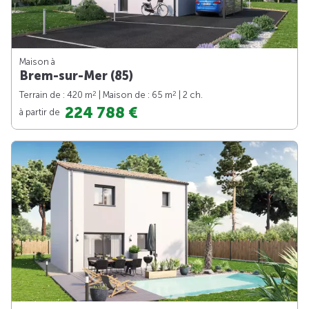
Maison à
Brem-sur-Mer (85)
2
2
Terrain de : 420 m
| Maison de : 65 m
| 2 ch.
224 788 €
à partir de