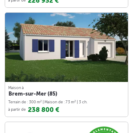
226 932 €
Maison à
Brem-sur-Mer (85)
2
2
Terrain de : 300 m
| Maison de : 73 m
| 3 ch.
238 800 €
à partir de