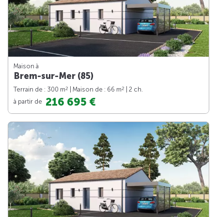
Maison à
Brem-sur-Mer (85)
2
2
Terrain de : 300 m
| Maison de : 66 m
| 2 ch.
216 695 €
à partir de