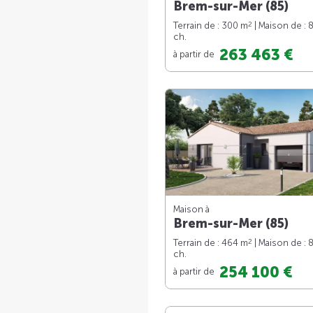
Brem-sur-Mer (85)
2
Terrain de : 300 m
| Maison de : 
ch.
263 463 €
à partir de
Maison à
Brem-sur-Mer (85)
2
Terrain de : 464 m
| Maison de : 
ch.
254 100 €
à partir de