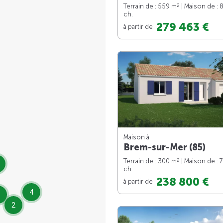
2
Terrain de : 559 m
| Maison de : 
ch.
279 463 €
à partir de
Maison à
Brem-sur-Mer (85)
2
Terrain de : 300 m
| Maison de : 
ch.
238 800 €
à partir de
4
2