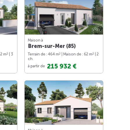
Maison à
Brem-sur-Mer (85)
2
2
2
82 m
| 3
Terrain de : 464 m
| Maison de : 62 m
| 2
ch.
215 932 €
à partir de