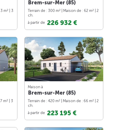
Brem-sur-Mer (85)
2
2
2
83 m
| 3
Terrain de : 300 m
| Maison de : 62 m
| 2
ch.
226 932 €
à partir de
Maison à
Brem-sur-Mer (85)
2
2
2
87 m
| 3
Terrain de : 420 m
| Maison de : 66 m
| 2
ch.
223 195 €
à partir de