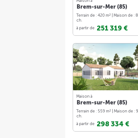
Maison à
Brem-sur-Mer (85)
2
Terrain de : 420 m
| Maison de : 
ch.
251 319 €
à partir de
Maison à
Brem-sur-Mer (85)
2
Terrain de : 559 m
| Maison de : 
ch.
298 334 €
à partir de