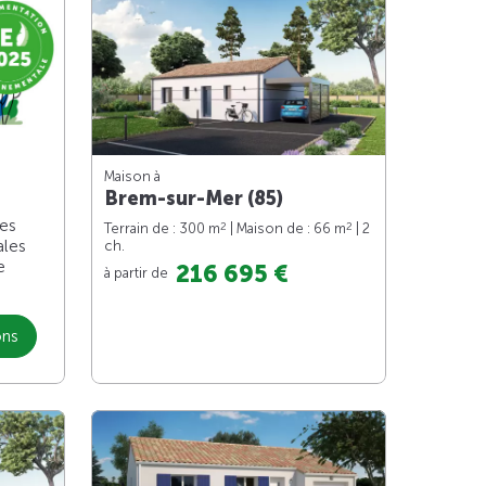
Maison à
Brem-sur-Mer (85)
les
2
2
Terrain de : 300 m
| Maison de : 66 m
| 2
ales
ch.
e
216 695 €
à partir de
ons