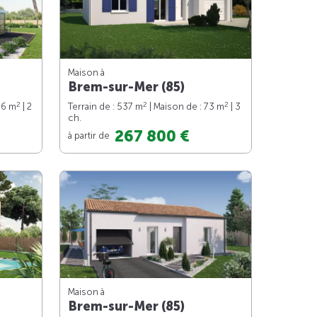
Maison à
Brem-sur-Mer (85)
2
2
2
66 m
| 2
Terrain de : 537 m
| Maison de : 73 m
| 3
ch.
267 800 €
à partir de
Maison à
Brem-sur-Mer (85)