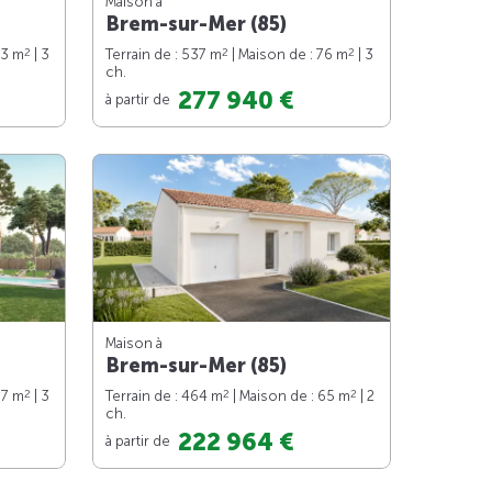
Maison à
Brem-sur-Mer (85)
2
2
2
83 m
| 3
Terrain de : 537 m
| Maison de : 76 m
| 3
ch.
277 940 €
à partir de
Maison à
Brem-sur-Mer (85)
2
2
2
97 m
| 3
Terrain de : 464 m
| Maison de : 65 m
| 2
ch.
222 964 €
à partir de