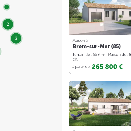
2
3
Maison à
Brem-sur-Mer (85)
2
Terrain de : 559 m
| Maison de : 
ch.
265 800 €
à partir de