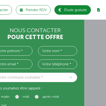
acter
Prendre RDV
Étude gratuite
NOUS CONTACTER
POUR CETTE OFFRE
otre commune souhaitée *
s souhaitez être rappelé :
matin
midi
après-midi
soir