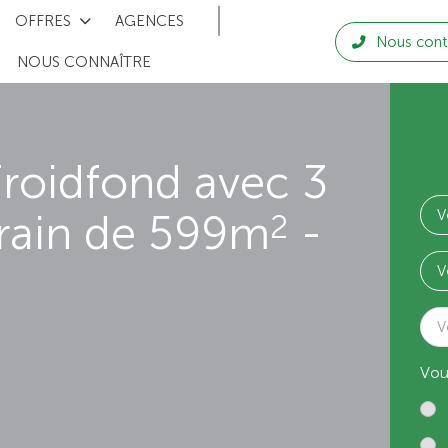
OFFRES
AGENCES
Nous cont
NOUS CONNAÎTRE
roidfond avec 3
rrain de 599m
-
2
V
Vou