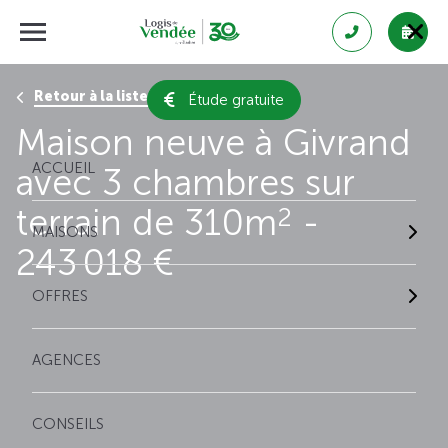
Retour à la liste des résultats
Étude gratuite
Maison neuve à Givrand
ACCUEIL
avec 3 chambres sur
terrain de 310m
-
2
MAISONS
243 018 €
OFFRES
AGENCES
CONSEILS