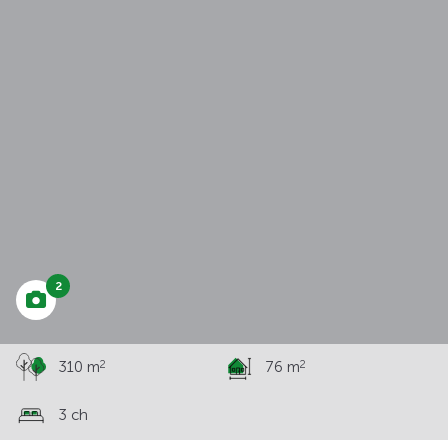
à partir de
243 018 €
2
2
2
310 m
76 m
3 ch