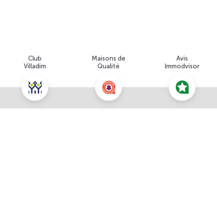
Club
Maisons de
Avis
Villadim
Qualité
Immodvisor
Nous contacter pour cette offre
À propos du prix
NOUS CONTACTER
Prix total : 243 018 €
POUR CETTE OFFRE
Les honoraires sont à la charge du vendeur
Prix du terrain : 97 200 €
Simulation de financement