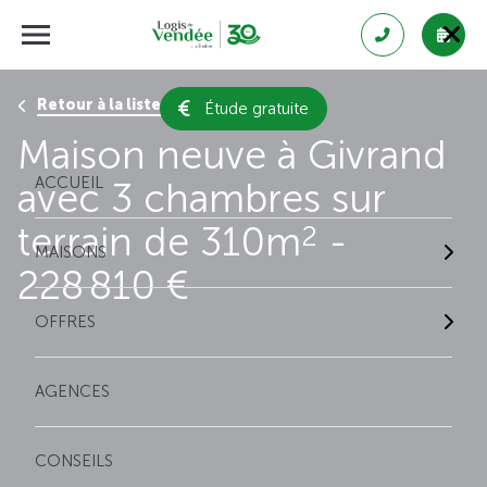
Retour à la liste des résultats
Étude gratuite
Maison neuve à Givrand
ACCUEIL
avec 3 chambres sur
terrain de 310m
-
2
MAISONS
228 810 €
OFFRES
AGENCES
CONSEILS