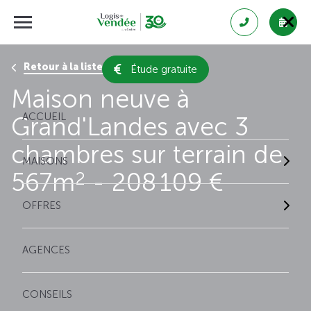
Retour à la liste des résultats
Étude gratuite
Maison neuve à
ACCUEIL
Grand'Landes avec 3
chambres sur terrain de
MAISONS
567m
- 208 109 €
2
OFFRES
AGENCES
CONSEILS