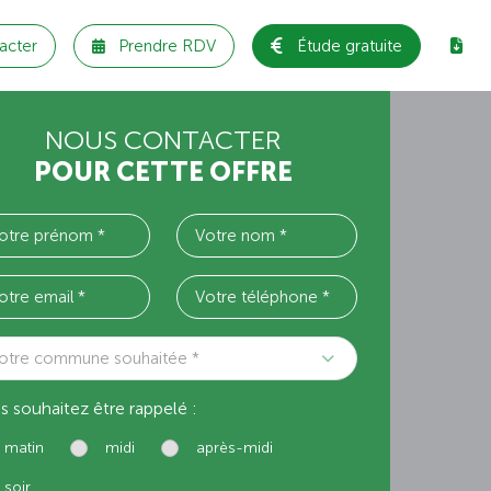
acter
Prendre RDV
Étude gratuite
NOUS CONTACTER
POUR CETTE OFFRE
otre commune souhaitée *
s souhaitez être rappelé :
matin
midi
après-midi
soir