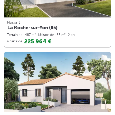
Maison à
La Roche-sur-Yon (85)
2
2
Terrain de : 487 m
| Maison de : 65 m
| 2 ch.
225 964 €
à partir de