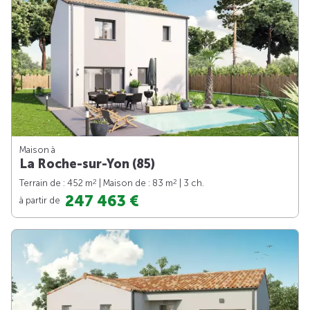
Maison à
La Roche-sur-Yon (85)
2
2
Terrain de : 452 m
| Maison de : 83 m
| 3 ch.
247 463 €
à partir de