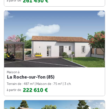
261 450 €
à partir de
Maison à
La Roche-sur-Yon (85)
2
2
Terrain de : 487 m
| Maison de : 75 m
| 3 ch.
222 610 €
à partir de