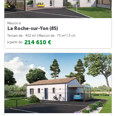
Maison à
La Roche-sur-Yon (85)
2
2
Terrain de : 452 m
| Maison de : 75 m
| 3 ch.
214 610 €
à partir de