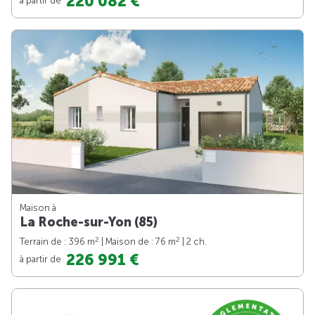
220 082 €
Maison à
La Roche-sur-Yon (85)
2
2
Terrain de : 396 m
| Maison de : 76 m
| 2 ch.
226 991 €
à partir de