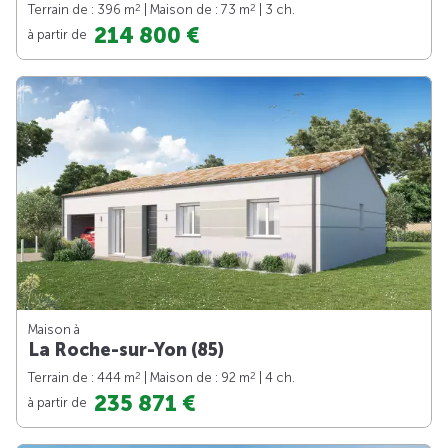
2
2
Terrain de : 396 m
| Maison de : 73 m
| 3 ch.
214 800 €
à partir de
Maison à
La Roche-sur-Yon (85)
2
2
Terrain de : 444 m
| Maison de : 92 m
| 4 ch.
235 871 €
à partir de