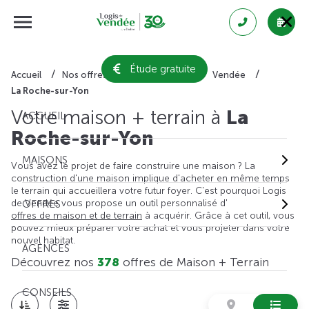
Étude gratuite
Accueil
Nos offres de maison + terrain
Vendée
La Roche-sur-Yon
Votre maison + terrain à
La
ACCUEIL
Roche-sur-Yon
MAISONS
Vous avez le projet de faire construire une maison ? La
construction d'une maison implique d'acheter en même temps
le terrain qui accueillera votre futur foyer. C'est pourquoi Logis
de Vendée vous propose un outil personnalisé d'
OFFRES
offres de maison et de terrain
à acquérir. Grâce à cet outil, vous
pouvez mieux préparer votre achat et vous projeter dans votre
nouvel habitat.
AGENCES
Découvrez nos
378
offres de Maison + Terrain
CONSEILS