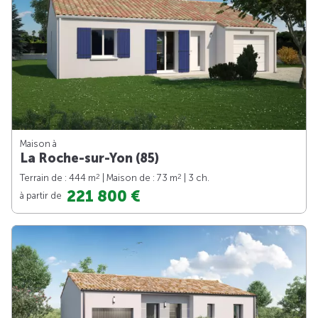
Maison à
La Roche-sur-Yon (85)
2
2
Terrain de : 444 m
| Maison de : 73 m
| 3 ch.
221 800 €
à partir de