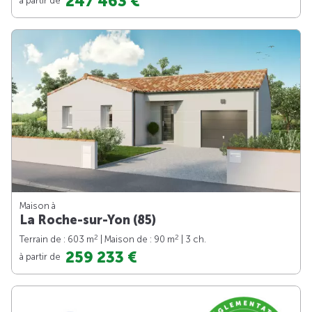
247 463 €
Maison à
La Roche-sur-Yon (85)
2
2
Terrain de : 603 m
| Maison de : 90 m
| 3 ch.
259 233 €
à partir de