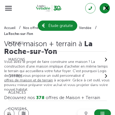
Étude gratuite
Accueil
Nos offres de maison + terrain
Vendée
La Roche-sur-Yon
Votre maison + terrain à
La
ACCUEIL
Roche-sur-Yon
MAISONS
Vous avez le projet de faire construire une maison ? La
construction d'une maison implique d'acheter en même temps
le terrain qui accueillera votre futur foyer. C'est pourquoi Logis
de Vendée vous propose un outil personnalisé d'
OFFRES
offres de maison et de terrain
à acquérir. Grâce à cet outil, vous
pouvez mieux préparer votre achat et vous projeter dans votre
nouvel habitat.
AGENCES
Découvrez nos
378
offres de Maison + Terrain
CONSEILS