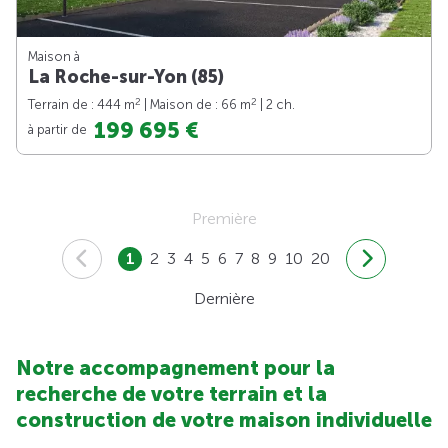
Maison à
La Roche-sur-Yon (85)
2
2
Terrain de : 444 m
| Maison de : 66 m
| 2 ch.
199 695 €
à partir de
Première
1
2
3
4
5
6
7
8
9
10
20
Dernière
Notre accompagnement pour la
recherche de votre terrain et la
construction de votre maison individuelle