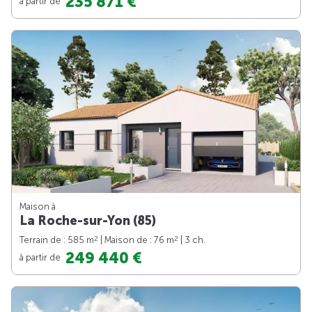
235 871 €
à partir de
Maison à
La Roche-sur-Yon (85)
2
2
Terrain de : 585 m
| Maison de : 76 m
| 3 ch.
249 440 €
à partir de