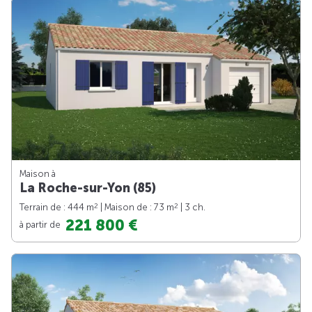
Maison à
La Roche-sur-Yon (85)
2
2
Terrain de : 444 m
| Maison de : 73 m
| 3 ch.
221 800 €
à partir de