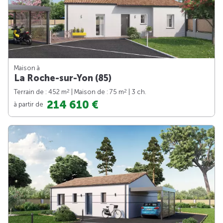
Maison à
La Roche-sur-Yon (85)
2
2
Terrain de : 452 m
| Maison de : 75 m
| 3 ch.
214 610 €
à partir de