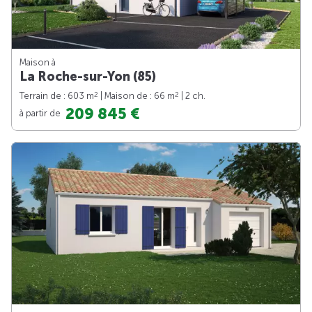
Maison à
La Roche-sur-Yon (85)
2
2
Terrain de : 603 m
| Maison de : 66 m
| 2 ch.
209 845 €
à partir de