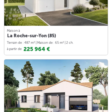
Maison à
La Roche-sur-Yon (85)
2
2
Terrain de : 487 m
| Maison de : 65 m
| 2 ch.
225 964 €
à partir de