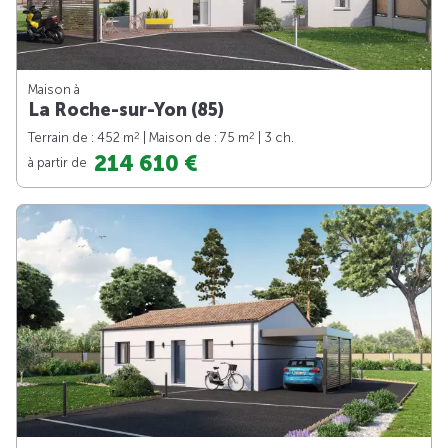
Maison à
La Roche-sur-Yon (85)
2
2
Terrain de : 452 m
| Maison de : 75 m
| 3 ch.
214 610 €
à partir de