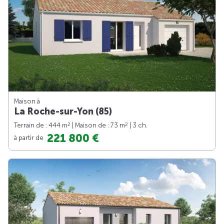
Maison à
La Roche-sur-Yon (85)
2
2
Terrain de : 444 m
| Maison de : 73 m
| 3 ch.
221 800 €
à partir de