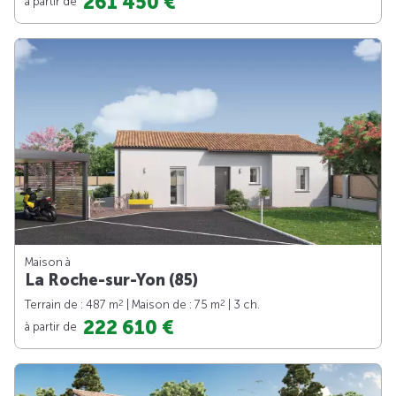
261 450 €
à partir de
Maison à
La Roche-sur-Yon (85)
2
2
Terrain de : 487 m
| Maison de : 75 m
| 3 ch.
222 610 €
à partir de