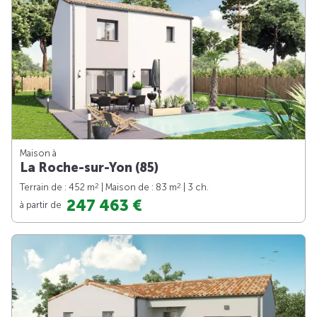
Maison à
La Roche-sur-Yon (85)
2
2
Terrain de : 452 m
| Maison de : 83 m
| 3 ch.
247 463 €
à partir de