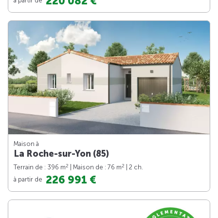
220 082 €
Maison à
La Roche-sur-Yon (85)
2
2
Terrain de : 396 m
| Maison de : 76 m
| 2 ch.
226 991 €
à partir de