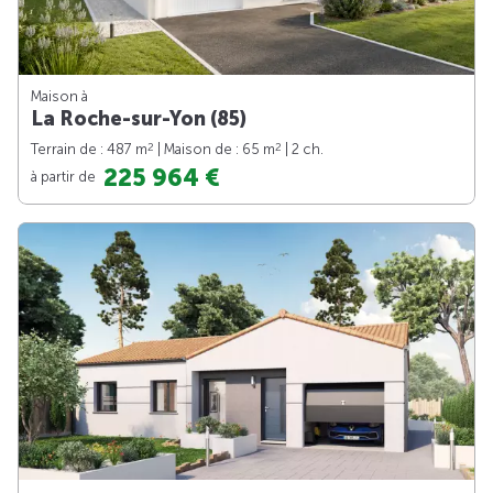
Maison à
La Roche-sur-Yon (85)
2
2
Terrain de : 487 m
| Maison de : 65 m
| 2 ch.
225 964 €
à partir de