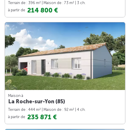
2
2
Terrain de : 396 m
| Maison de : 73 m
| 3 ch.
214 800 €
à partir de
Maison à
La Roche-sur-Yon (85)
2
2
Terrain de : 444 m
| Maison de : 92 m
| 4 ch.
235 871 €
à partir de