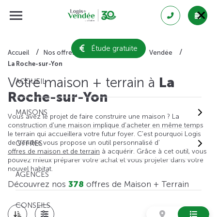
Étude gratuite
Accueil
Nos offres de maison + terrain
Vendée
La Roche-sur-Yon
Votre maison + terrain à
La
ACCUEIL
Roche-sur-Yon
MAISONS
Vous avez le projet de faire construire une maison ? La
construction d'une maison implique d'acheter en même temps
le terrain qui accueillera votre futur foyer. C'est pourquoi Logis
de Vendée vous propose un outil personnalisé d'
OFFRES
offres de maison et de terrain
à acquérir. Grâce à cet outil, vous
pouvez mieux préparer votre achat et vous projeter dans votre
nouvel habitat.
AGENCES
Découvrez nos
378
offres de Maison + Terrain
CONSEILS