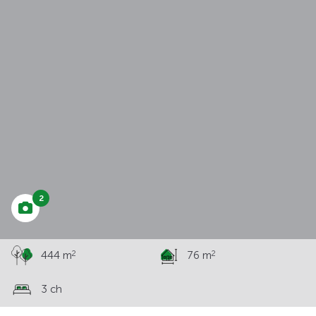
à partir de
227 818 €
2
2
2
444 m
76 m
3 ch