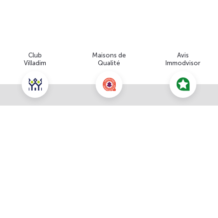
Club
Maisons de
Avis
Villadim
Qualité
Immodvisor
Nous contacter pour cette offre
NOUS CONTACTER
À propos du prix
POUR CETTE OFFRE
Prix total : 227 818 €
Les honoraires sont à la charge du vendeur
Prix du terrain : 82 000 €
Simulation de financement