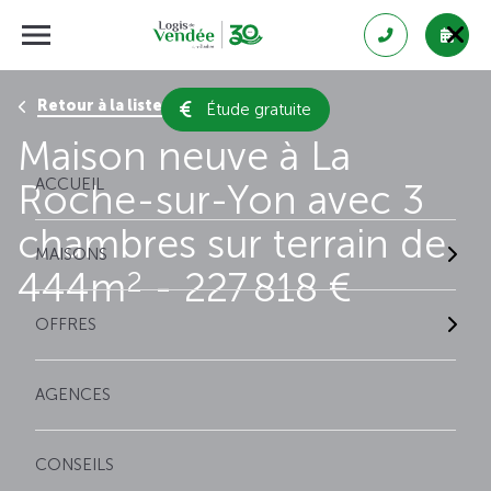
Retour à la liste des résultats
Étude gratuite
Maison neuve à La
ACCUEIL
Roche-sur-Yon avec 3
chambres sur terrain de
MAISONS
444m
- 227 818 €
2
OFFRES
AGENCES
CONSEILS