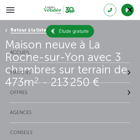
Retour à la liste des résultats
Étude gratuite
Maison neuve à La
ACCUEIL
Roche-sur-Yon avec 3
chambres sur terrain de
MAISONS
473m
- 213 250 €
2
OFFRES
AGENCES
CONSEILS