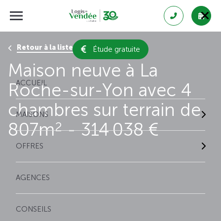
Retour à la liste des résultats
Étude gratuite
Maison neuve à La
ACCUEIL
Roche-sur-Yon avec 4
chambres sur terrain de
MAISONS
807m
- 314 038 €
2
OFFRES
AGENCES
CONSEILS