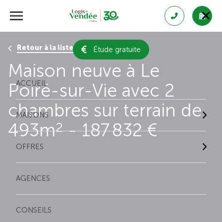
Retour à la liste des résultats
Étude gratuite
Maison neuve à Le
ACCUEIL
Poiré-sur-Vie avec 2
chambres sur terrain de
MAISONS
493m
- 187 832 €
2
OFFRES
AGENCES
CONSEILS