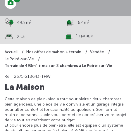
2
2
493 m
62 m
1 garage
2 ch
Accueil
Nos offres de maison + terrain
Vendée
Le Poiré-sur-Vie
Terrain de 493m² + maison 2 chambres à Le Poiré-sur-Vie
Rèf : 2671-218643-THW
La Maison
Cette maison de plain-pied a tout pour plaire : deux chambres
bien agencées, une pièce de vie conviviale et un garage intégré
pour allier confort et fonctionnalité au quotidien. Son format
malin et personnalisable vous permet de concrétiser votre projet
de vie tout en maîtrisant votre budget.
Et pour encore plus de bien-être, elle est équipée d’un système
de chauffage par pompe à chaleur AIR/AIR, conforme à la