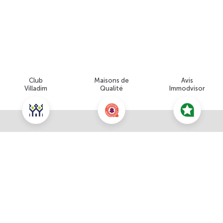
Club
Maisons de
Avis
Villadim
Qualité
Immodvisor
Nous contacter pour cette offre
NOUS CONTACTER
À propos du prix
POUR CETTE OFFRE
Prix total : 252 318 €
Les honoraires sont à la charge du vendeur
Prix du terrain : 106 500 €