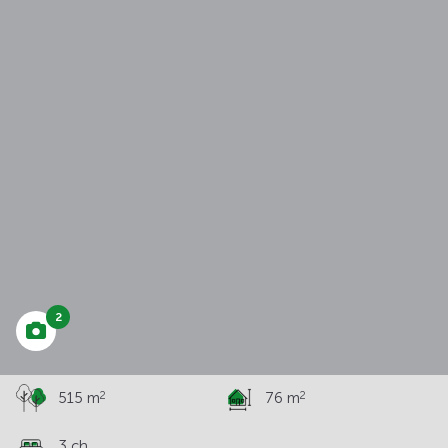
à partir de
252 318 €
2
2
2
515 m
76 m
3 ch