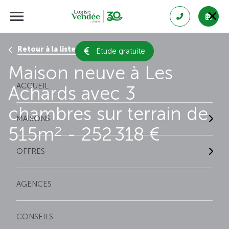
Retour à la liste des résultats
Étude gratuite
Maison neuve à Les
ACCUEIL
Achards avec 3
chambres sur terrain de
MAISONS
515m
- 252 318 €
2
OFFRES
AGENCES
CONSEILS