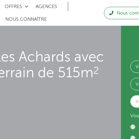
OFFRES
AGENCES
Nous cont
NOUS CONNAÎTRE
Les Achards avec
errain de 515m
2
V
Vou