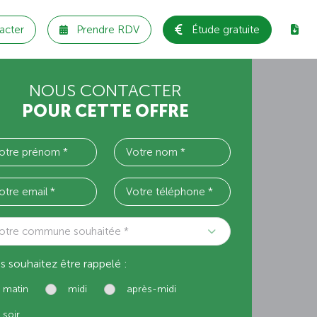
acter
Prendre RDV
Étude gratuite
NOUS CONTACTER
POUR CETTE OFFRE
otre commune souhaitée *
s souhaitez être rappelé :
matin
midi
après-midi
soir