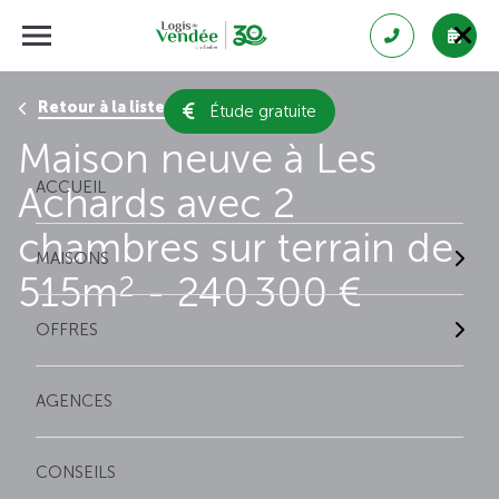
Retour à la liste des résultats
Étude gratuite
Maison neuve à Les
ACCUEIL
Achards avec 2
chambres sur terrain de
MAISONS
515m
- 240 300 €
2
OFFRES
AGENCES
CONSEILS