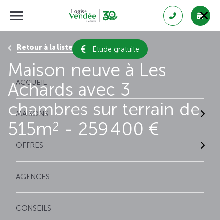
Retour à la liste des résultats
Étude gratuite
Maison neuve à Les
ACCUEIL
Achards avec 3
chambres sur terrain de
MAISONS
515m
- 259 400 €
2
OFFRES
AGENCES
CONSEILS