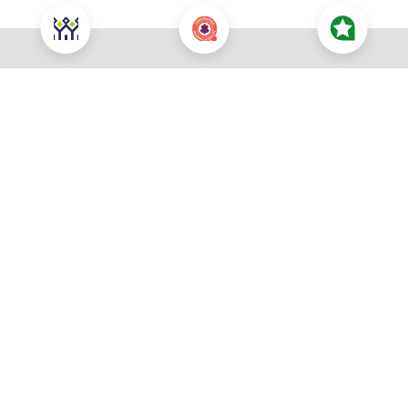
Nous contacter pour cette offre
NOUS CONTACTER
POUR CETTE OFFRE
À propos du prix
Prix total : 259 400 €
Les honoraires sont à la charge du vendeur
Prix du terrain : 106 500 €
Votre commune souhaitée *