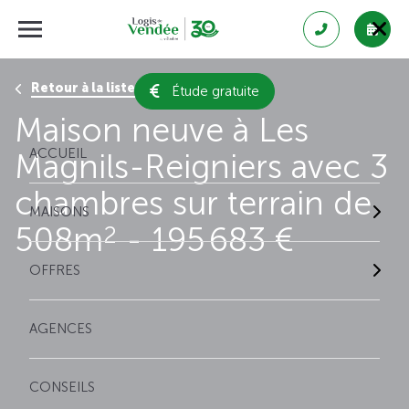
Retour à la liste des résultats
Étude gratuite
Maison neuve à Les
ACCUEIL
Magnils-Reigniers avec 3
chambres sur terrain de
MAISONS
508m
- 195 683 €
2
OFFRES
AGENCES
CONSEILS