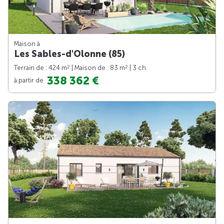
Maison à
Les Sables-d'Olonne (85)
2
2
Terrain de : 424 m
| Maison de : 83 m
| 3 ch.
338 362 €
à partir de