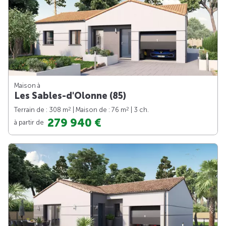
Maison à
Les Sables-d'Olonne (85)
2
2
Terrain de : 308 m
| Maison de : 76 m
| 3 ch.
279 940 €
à partir de