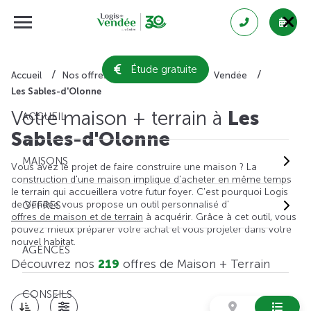
Étude gratuite
Accueil
Nos offres de maison + terrain
Vendée
Les Sables-d'Olonne
Votre maison + terrain à
Les
ACCUEIL
Sables-d'Olonne
MAISONS
Vous avez le projet de faire construire une maison ? La
construction d'une maison implique d'acheter en même temps
le terrain qui accueillera votre futur foyer. C'est pourquoi Logis
de Vendée vous propose un outil personnalisé d'
OFFRES
offres de maison et de terrain
à acquérir. Grâce à cet outil, vous
pouvez mieux préparer votre achat et vous projeter dans votre
nouvel habitat.
AGENCES
Découvrez nos
219
offres de Maison + Terrain
CONSEILS