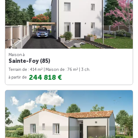
Maison à
Sainte-Foy (85)
2
2
Terrain de : 414 m
| Maison de : 76 m
| 3 ch.
244 818 €
à partir de