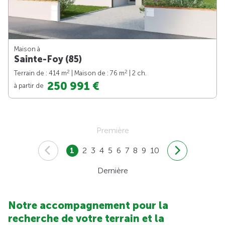
Maison à
Sainte-Foy (85)
2
2
Terrain de : 414 m
| Maison de : 76 m
| 2 ch.
250 991 €
à partir de
Première
1
2
3
4
5
6
7
8
9
10
Dernière
Notre accompagnement pour la
recherche de votre terrain et la