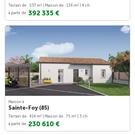
2
2
Terrain de : 537 m
| Maison de : 136 m
| 4 ch.
392 335 €
à partir de
Maison à
Sainte-Foy (85)
2
2
Terrain de : 414 m
| Maison de : 75 m
| 3 ch.
230 610 €
à partir de