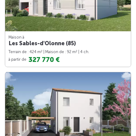
Maison à
Les Sables-d'Olonne (85)
2
2
Terrain de : 424 m
| Maison de : 92 m
| 4 ch.
327 770 €
à partir de