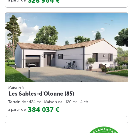
328 964 €
Maison à
Les Sables-d'Olonne (85)
2
2
Terrain de : 424 m
| Maison de : 120 m
| 4 ch.
384 037 €
à partir de