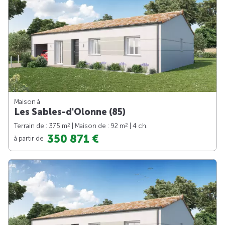
Maison à
Les Sables-d'Olonne (85)
2
2
Terrain de : 375 m
| Maison de : 92 m
| 4 ch.
350 871 €
à partir de