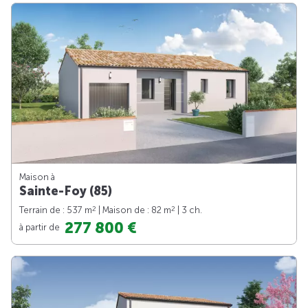
Maison à
Sainte-Foy (85)
2
2
Terrain de : 537 m
| Maison de : 82 m
| 3 ch.
277 800 €
à partir de