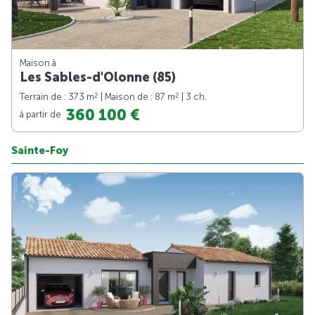
Maison à
Les Sables-d'Olonne (85)
2
2
Terrain de : 373 m
| Maison de : 87 m
| 3 ch.
360 100 €
à partir de
Sainte-Foy