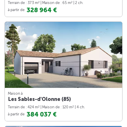
2
2
Terrain de : 373 m
| Maison de : 65 m
| 2 ch.
328 964 €
à partir de
Maison à
Les Sables-d'Olonne (85)
2
2
Terrain de : 424 m
| Maison de : 120 m
| 4 ch.
384 037 €
à partir de