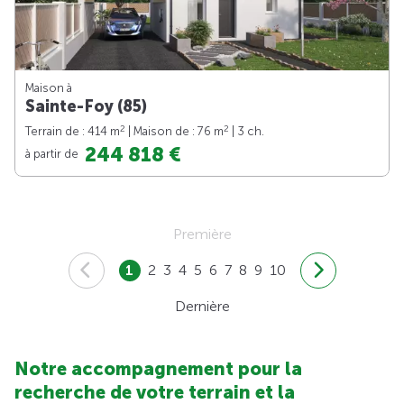
Maison à
Sainte-Foy (85)
2
2
Terrain de : 414 m
| Maison de : 76 m
| 3 ch.
244 818 €
à partir de
Première
1
2
3
4
5
6
7
8
9
10
Dernière
Notre accompagnement pour la
recherche de votre terrain et la