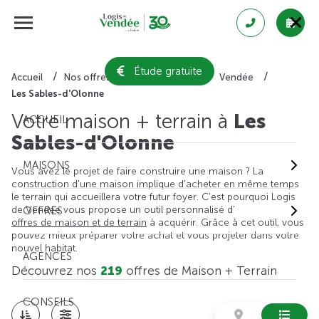
Étude gratuite
Accueil
Nos offres de maison + terrain
Vendée
Les Sables-d'Olonne
Votre maison + terrain à
Les
ACCUEIL
Sables-d'Olonne
MAISONS
Vous avez le projet de faire construire une maison ? La
construction d'une maison implique d'acheter en même temps
le terrain qui accueillera votre futur foyer. C'est pourquoi Logis
de Vendée vous propose un outil personnalisé d'
OFFRES
offres de maison et de terrain
à acquérir. Grâce à cet outil, vous
pouvez mieux préparer votre achat et vous projeter dans votre
nouvel habitat.
AGENCES
Découvrez nos
219
offres de Maison + Terrain
CONSEILS