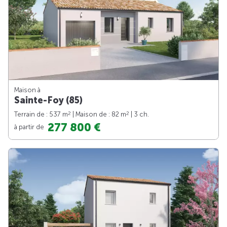
Maison à
Sainte-Foy (85)
2
2
Terrain de : 537 m
| Maison de : 82 m
| 3 ch.
277 800 €
à partir de