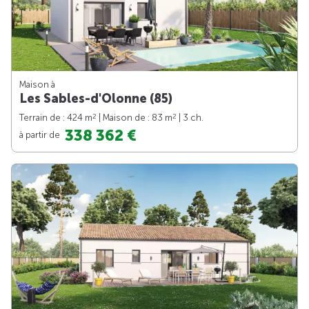
Maison à
Les Sables-d'Olonne (85)
2
2
Terrain de : 424 m
| Maison de : 83 m
| 3 ch.
338 362 €
à partir de