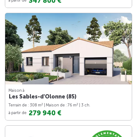
347 800 €
Maison à
Les Sables-d'Olonne (85)
2
2
Terrain de : 308 m
| Maison de : 76 m
| 3 ch.
279 940 €
à partir de