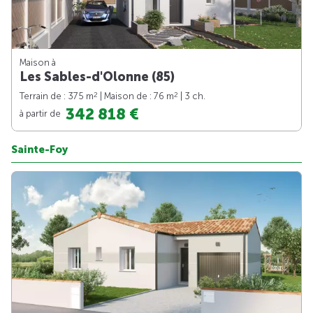
Maison à
Les Sables-d'Olonne (85)
2
2
Terrain de : 375 m
| Maison de : 76 m
| 3 ch.
342 818 €
à partir de
Sainte-Foy