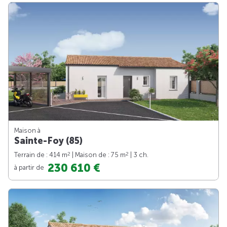
Maison à
Sainte-Foy (85)
2
2
Terrain de : 414 m
| Maison de : 75 m
| 3 ch.
230 610 €
à partir de