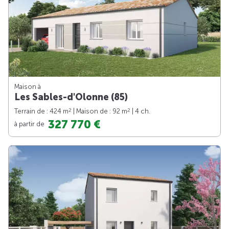
Maison à
Les Sables-d'Olonne (85)
2
2
Terrain de : 424 m
| Maison de : 92 m
| 4 ch.
327 770 €
à partir de