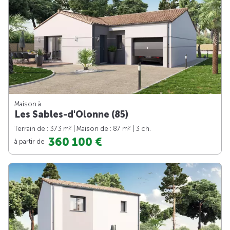
Maison à
Les Sables-d'Olonne (85)
2
2
Terrain de : 373 m
| Maison de : 87 m
| 3 ch.
360 100 €
à partir de