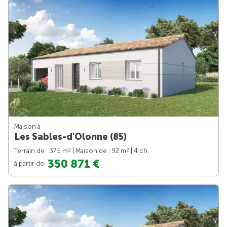
Maison à
Les Sables-d'Olonne (85)
2
2
Terrain de : 375 m
| Maison de : 92 m
| 4 ch.
350 871 €
à partir de