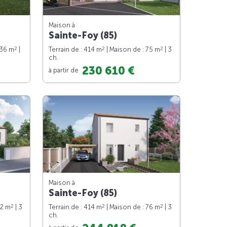
Maison à
Sainte-Foy (85)
2
2
2
136 m
|
Terrain de : 414 m
| Maison de : 75 m
| 3
ch.
230 610 €
à partir de
Maison à
Sainte-Foy (85)
2
2
2
82 m
| 3
Terrain de : 414 m
| Maison de : 76 m
| 3
ch.