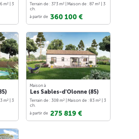
2
2
2
76 m
| 3
Terrain de : 373 m
| Maison de : 87 m
| 3
ch.
360 100 €
à partir de
Maison à
85)
Les Sables-d'Olonne (85)
2
2
2
83 m
| 3
Terrain de : 308 m
| Maison de : 83 m
| 3
ch.
275 819 €
à partir de