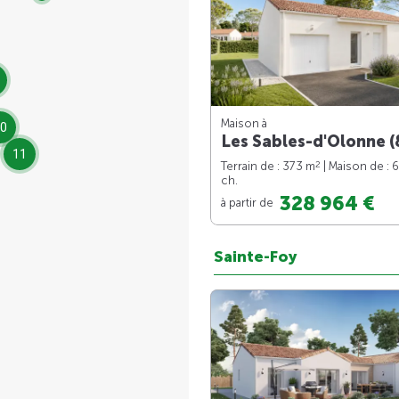
Maison à
0
Les Sables-d'Olonne (
11
2
Terrain de : 373 m
| Maison de : 
ch.
328 964 €
à partir de
Sainte-Foy