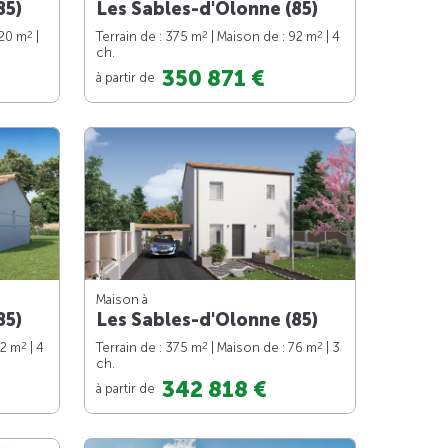
85)
Les Sables-d'Olonne (85)
2
2
2
120 m
|
Terrain de : 375 m
| Maison de : 92 m
| 4
ch.
350 871 €
à partir de
Maison à
85)
Les Sables-d'Olonne (85)
2
2
2
92 m
| 4
Terrain de : 375 m
| Maison de : 76 m
| 3
ch.
342 818 €
à partir de