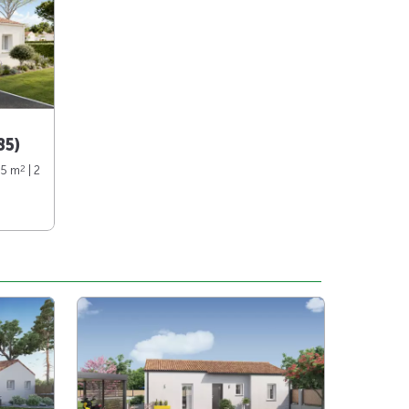
85)
2
65 m
| 2