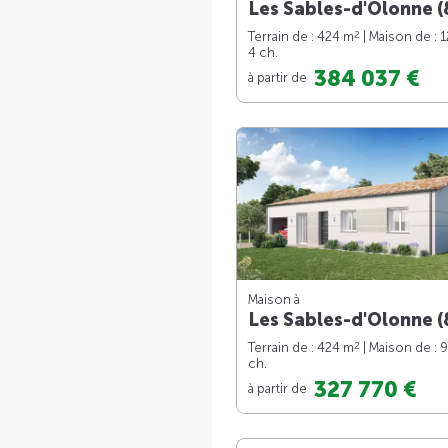
Les Sables-d'Olonne (
2
Terrain de : 424 m
| Maison de : 
4 ch.
384 037 €
à partir de
Maison à
Les Sables-d'Olonne (
2
Terrain de : 424 m
| Maison de : 
ch.
327 770 €
à partir de