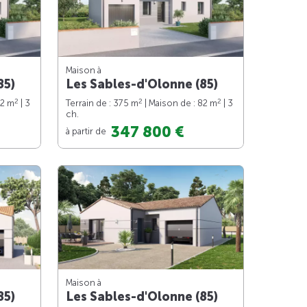
Maison à
85)
Les Sables-d'Olonne (85)
2
2
2
82 m
| 3
Terrain de : 375 m
| Maison de : 82 m
| 3
ch.
347 800 €
à partir de
Maison à
85)
Les Sables-d'Olonne (85)