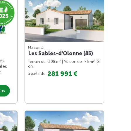
Maison à
Les Sables-d'Olonne (85)
les
2
2
Terrain de : 308 m
| Maison de : 76 m
| 2
ales
ch.
e
281 991 €
à partir de
ons