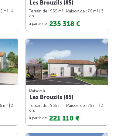
Les Brouzils (85)
2
2
2
92 m
| 4
Terrain de : 955 m
| Maison de : 76 m
| 3
ch.
235 318 €
à partir de
Maison à
Les Brouzils (85)
2
2
2
76 m
| 2
Terrain de : 955 m
| Maison de : 75 m
| 3
ch.
221 110 €
à partir de