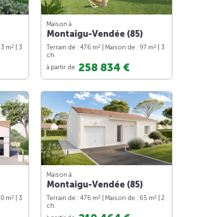
Maison à
Montaigu-Vendée (85)
2
2
2
83 m
| 3
Terrain de : 476 m
| Maison de : 97 m
| 3
ch.
258 834 €
à partir de
Maison à
Montaigu-Vendée (85)
2
2
2
90 m
| 3
Terrain de : 476 m
| Maison de : 65 m
| 2
ch.