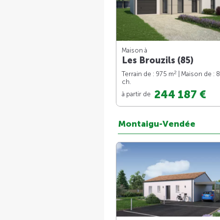
Maison à
Les Brouzils (85)
2
Terrain de : 975 m
| Maison de : 
ch.
244 187 €
à partir de
Montaigu-Vendée