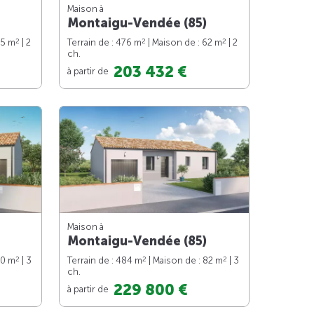
Maison à
Montaigu-Vendée (85)
2
2
2
65 m
| 2
Terrain de : 476 m
| Maison de : 62 m
| 2
ch.
203 432 €
à partir de
Maison à
Montaigu-Vendée (85)
2
2
2
90 m
| 3
Terrain de : 484 m
| Maison de : 82 m
| 3
ch.
229 800 €
à partir de