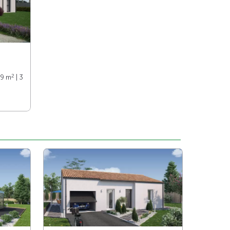
2
89 m
| 3