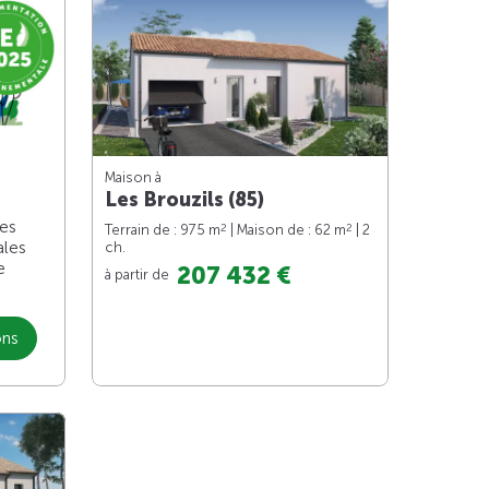
Maison à
Les Brouzils (85)
les
2
2
Terrain de : 975 m
| Maison de : 62 m
| 2
ales
ch.
e
207 432 €
à partir de
ons