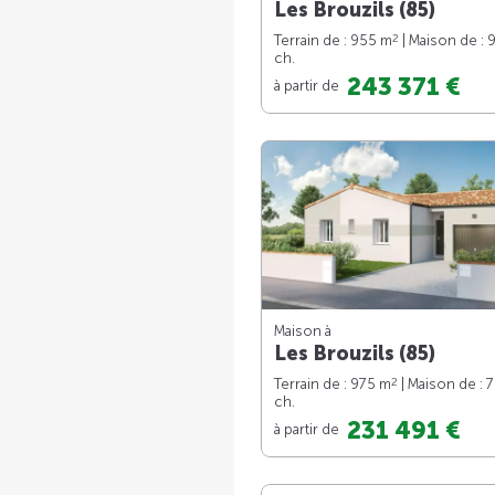
Les Brouzils (85)
2
Terrain de : 955 m
| Maison de : 
ch.
243 371 €
à partir de
Maison à
Les Brouzils (85)
2
Terrain de : 975 m
| Maison de : 
ch.
231 491 €
à partir de