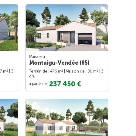
Maison à
Montaigu-Vendée (85)
2
2
2
87 m
| 3
Terrain de : 476 m
| Maison de : 90 m
| 3
ch.
237 450 €
à partir de