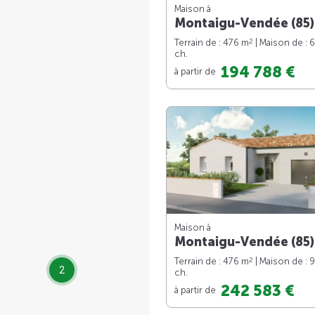
Maison à
Montaigu-Vendée (85)
2
Terrain de : 476 m
| Maison de : 
ch.
194 788 €
à partir de
Maison à
Montaigu-Vendée (85)
2
Terrain de : 476 m
| Maison de : 
2
ch.
242 583 €
à partir de