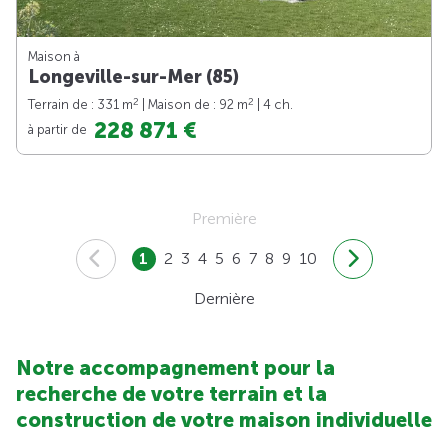
Maison à
Longeville-sur-Mer (85)
2
2
Terrain de : 331 m
| Maison de : 92 m
| 4 ch.
228 871 €
à partir de
Première
1
2
3
4
5
6
7
8
9
10
Dernière
Notre accompagnement pour la
recherche de votre terrain et la
construction de votre maison individuelle