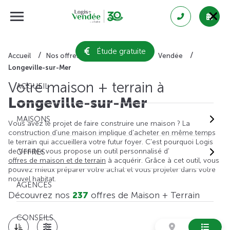
Étude gratuite
Accueil
Nos offres de maison + terrain
Vendée
Longeville-sur-Mer
Votre maison + terrain à
ACCUEIL
Longeville-sur-Mer
MAISONS
Vous avez le projet de faire construire une maison ? La
construction d'une maison implique d'acheter en même temps
le terrain qui accueillera votre futur foyer. C'est pourquoi Logis
de Vendée vous propose un outil personnalisé d'
OFFRES
offres de maison et de terrain
à acquérir. Grâce à cet outil, vous
pouvez mieux préparer votre achat et vous projeter dans votre
nouvel habitat.
AGENCES
Découvrez nos
237
offres de Maison + Terrain
CONSEILS