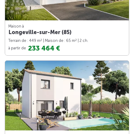
Maison à
Longeville-sur-Mer (85)
2
2
Terrain de : 449 m
| Maison de : 65 m
| 2 ch.
233 464 €
à partir de