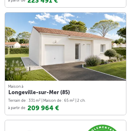
223 491 €
Maison à
Longeville-sur-Mer (85)
2
2
Terrain de : 331 m
| Maison de : 65 m
| 2 ch.
209 964 €
à partir de