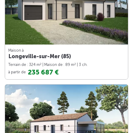
Maison à
Longeville-sur-Mer (85)
2
2
Terrain de : 324 m
| Maison de : 89 m
| 3 ch.
235 687 €
à partir de