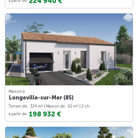
224 940 €
à partir de
Maison à
Longeville-sur-Mer (85)
2
2
Terrain de : 324 m
| Maison de : 62 m
| 2 ch.
198 932 €
à partir de