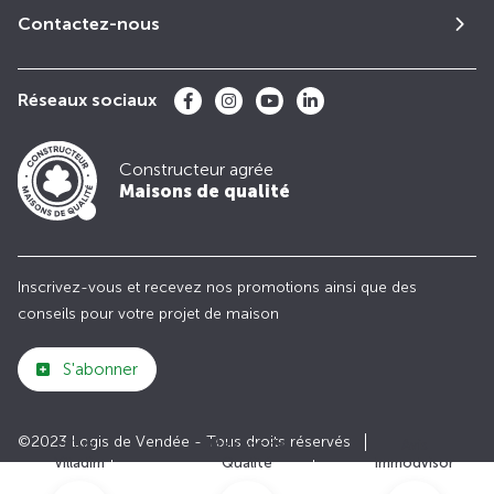
Contactez-nous
Réseaux sociaux
Constructeur agrée
Maisons de qualité
Inscrivez-vous et recevez nos promotions ainsi que des
conseils pour votre projet de maison
S'abonner
©2023 Logis de Vendée - Tous droits réservés
Club
Maisons de
Avis
Villadim
Qualité
Immodvisor
Plan du site
Paramètres des cookies