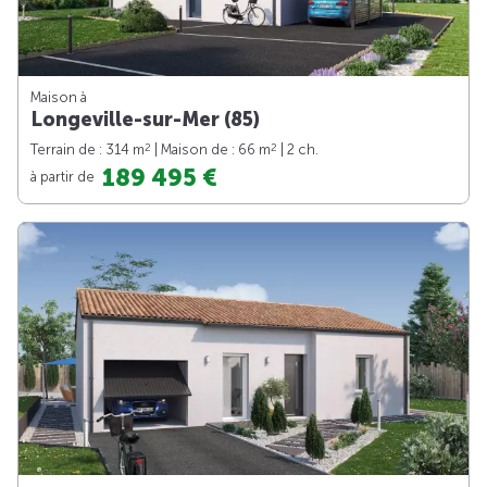
Maison à
Longeville-sur-Mer (85)
2
2
Terrain de : 314 m
| Maison de : 66 m
| 2 ch.
189 495 €
à partir de