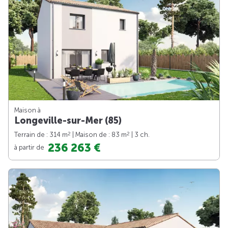
Maison à
Longeville-sur-Mer (85)
2
2
Terrain de : 314 m
| Maison de : 83 m
| 3 ch.
236 263 €
à partir de