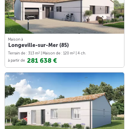
Maison à
Longeville-sur-Mer (85)
2
2
Terrain de : 313 m
| Maison de : 120 m
| 4 ch.
281 638 €
à partir de