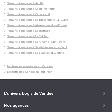
Terrains + maisons à Avrillé
Terrains + maisons à Saint-Mathurin
Terrains + maisons à Grosbreuil
Terrains + maisons à La Bretonnière-la-Claye
Terrains + maisons à Mareuil-sur-Lay-Dissais
Terrains + maisons à Le Bernard
Terrains + maisons à Le Tablier
Terrains + maisons à Le Champ-Saint-Père
Terrains + maisons à Saint-Vincent-sur-Jard
Terrains + maisons à Les Sables-d'Olonne
Les terrains + maisons en Vendée
Les terrains à Longeville-sur-Mer
L'univers Logis de Vendée
Nos agences