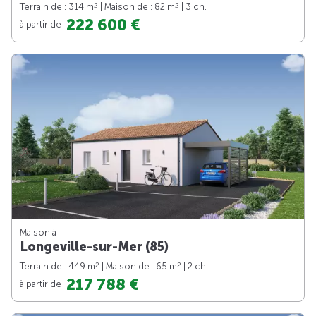
2
2
Terrain de : 314 m
| Maison de : 82 m
| 3 ch.
222 600 €
à partir de
Maison à
Longeville-sur-Mer (85)
2
2
Terrain de : 449 m
| Maison de : 65 m
| 2 ch.
217 788 €
à partir de