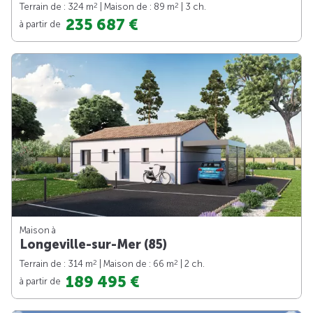
2
2
Terrain de : 324 m
| Maison de : 89 m
| 3 ch.
235 687 €
à partir de
Maison à
Longeville-sur-Mer (85)
2
2
Terrain de : 314 m
| Maison de : 66 m
| 2 ch.
189 495 €
à partir de