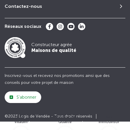
Contactez-nous
Réseaux sociaux
Constructeur agrée
Maisons de qualité
Inscrivez-vous et recevez nos promotions ainsi que des
conseils pour votre projet de maison
S'abonner
©2023 Logis de Vendée - Tous droits réservés
Club
Maisons de
Avis
Villadim
Qualité
Immodvisor
Plan du site
Paramètres des cookies