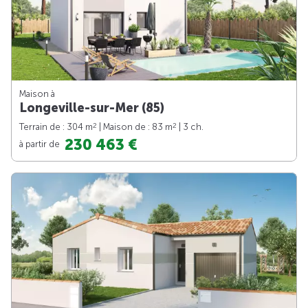
Maison à
Longeville-sur-Mer (85)
2
2
Terrain de : 304 m
| Maison de : 83 m
| 3 ch.
230 463 €
à partir de