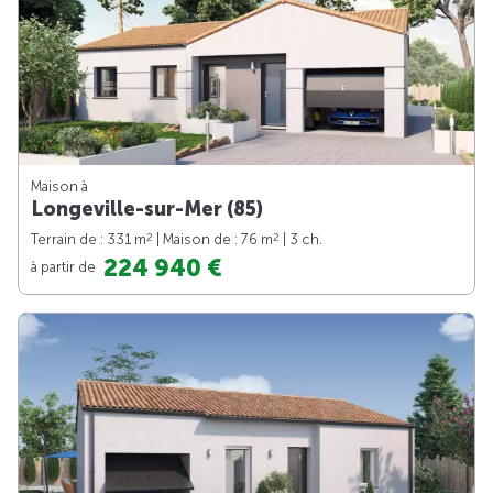
Maison à
Longeville-sur-Mer (85)
2
2
Terrain de : 331 m
| Maison de : 76 m
| 3 ch.
224 940 €
à partir de