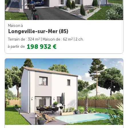
Maison à
Longeville-sur-Mer (85)
2
2
Terrain de : 324 m
| Maison de : 62 m
| 2 ch.
198 932 €
à partir de