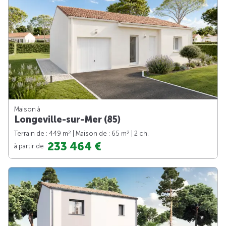
Maison à
Longeville-sur-Mer (85)
2
2
Terrain de : 449 m
| Maison de : 65 m
| 2 ch.
233 464 €
à partir de