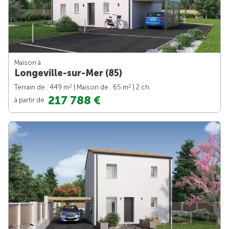
Maison à
Longeville-sur-Mer (85)
2
2
Terrain de : 449 m
| Maison de : 65 m
| 2 ch.
217 788 €
à partir de