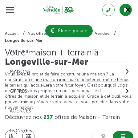
Étude gratuite
Accueil
Nos offres de maison + terrain
Vendée
Longeville-sur-Mer
Votre maison + terrain à
ACCUEIL
Longeville-sur-Mer
MAISONS
Vous avez le projet de faire construire une maison ? La
construction d'une maison implique d'acheter en même temps
le terrain qui accueillera votre futur foyer. C'est pourquoi Logis
de Vendée vous propose un outil personnalisé d'
OFFRES
offres de maison et de terrain
à acquérir. Grâce à cet outil, vous
pouvez mieux préparer votre achat et vous projeter dans votre
nouvel habitat.
AGENCES
Découvrez nos
237
offres de Maison + Terrain
CONSEILS