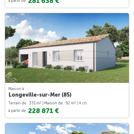
281 638 €
à partir de
Maison à
Longeville-sur-Mer (85)
2
2
Terrain de : 331 m
| Maison de : 92 m
| 4 ch.
228 871 €
à partir de