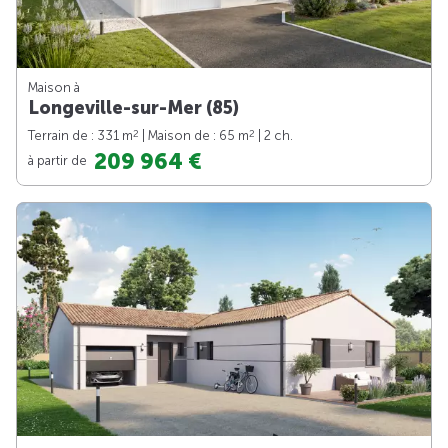
Maison à
Longeville-sur-Mer (85)
2
2
Terrain de : 331 m
| Maison de : 65 m
| 2 ch.
209 964 €
à partir de