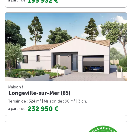
193 932 €
Maison à
Longeville-sur-Mer (85)
2
2
Terrain de : 324 m
| Maison de : 90 m
| 3 ch.
232 950 €
à partir de