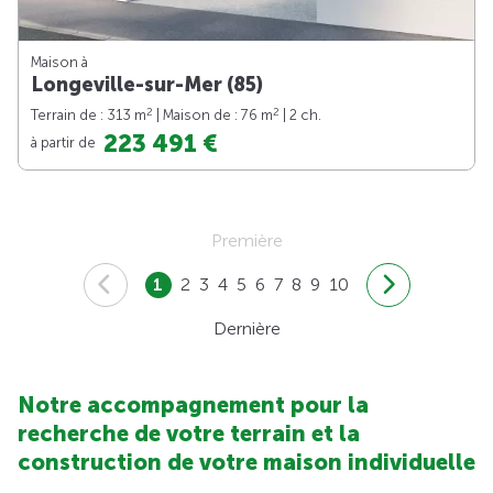
Maison à
Longeville-sur-Mer (85)
2
2
Terrain de : 313 m
| Maison de : 76 m
| 2 ch.
223 491 €
à partir de
Première
1
2
3
4
5
6
7
8
9
10
Dernière
Notre accompagnement pour la
recherche de votre terrain et la
construction de votre maison individuelle