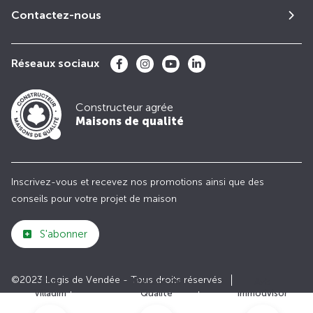
Contactez-nous
Réseaux sociaux
Constructeur agrée
Maisons de qualité
Inscrivez-vous et recevez nos promotions ainsi que des
conseils pour votre projet de maison
S'abonner
©2023 Logis de Vendée - Tous droits réservés
Club
Maisons de
Avis
Villadim
Qualité
Immodvisor
Plan du site
Paramètres des cookies