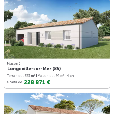
Maison à
Longeville-sur-Mer (85)
2
2
Terrain de : 331 m
| Maison de : 92 m
| 4 ch.
228 871 €
à partir de