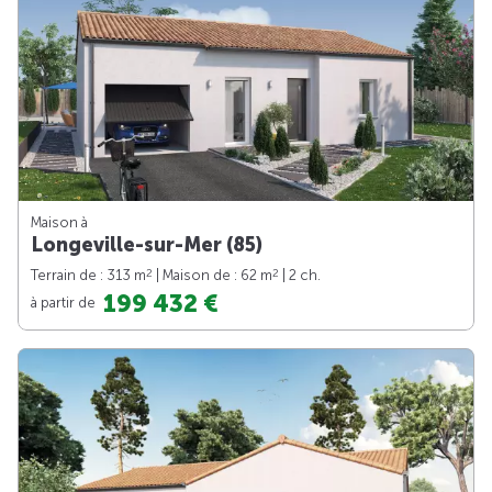
Maison à
Longeville-sur-Mer (85)
2
2
Terrain de : 313 m
| Maison de : 62 m
| 2 ch.
199 432 €
à partir de