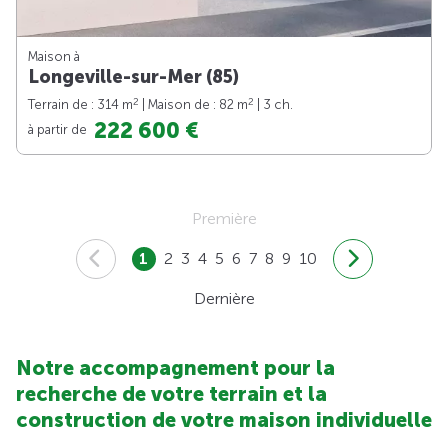
Maison à
Longeville-sur-Mer (85)
2
2
Terrain de : 314 m
| Maison de : 82 m
| 3 ch.
222 600 €
à partir de
Première
1
2
3
4
5
6
7
8
9
10
Dernière
Notre accompagnement pour la
recherche de votre terrain et la
construction de votre maison individuelle