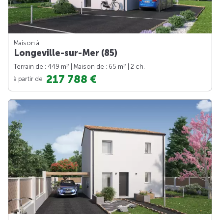
Maison à
Longeville-sur-Mer (85)
2
2
Terrain de : 449 m
| Maison de : 65 m
| 2 ch.
217 788 €
à partir de