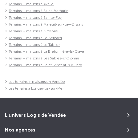
Terrains + maisons à Avrillé
Terrains + maisons à Saint-Mathurin
Terrains + maisons à Sainte-Foy
Terrains + maisons à Mareuil-sur-Lay-Dissais
Terrains + maisons à Grosbreuil
Terrains + maisons à Le Bernard
Terrains + maisons à Le Tablier
Terrains + maisons à La Bretonnière-la-Claye
Terrains + maisons à Les Sables-d'Olonne
Terrains + maisons à Saint-Vincent-sur-Jard
Les terrains + maisons en Vendée
Les terrains à Longeville-sur-Mer
L'univers Logis de Vendée
Nos agences