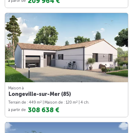
209 964 €
à partir de
Maison à
Longeville-sur-Mer (85)
2
2
Terrain de : 449 m
| Maison de : 120 m
| 4 ch.
308 638 €
à partir de