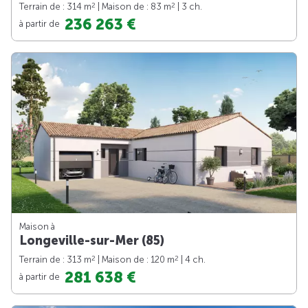
2
2
Terrain de : 314 m
| Maison de : 83 m
| 3 ch.
236 263 €
à partir de
Maison à
Longeville-sur-Mer (85)
2
2
Terrain de : 313 m
| Maison de : 120 m
| 4 ch.
281 638 €
à partir de