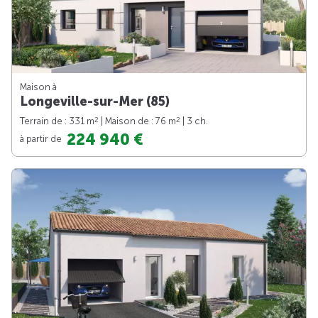
Maison à
Longeville-sur-Mer (85)
2
2
Terrain de : 331 m
| Maison de : 76 m
| 3 ch.
224 940 €
à partir de