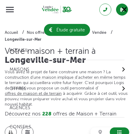
Étude gratuite
Accueil
Nos offres de maison + terrain
Vendée
Longeville-sur-Mer
Votre maison + terrain à
ACCUEIL
Longeville-sur-Mer
MAISONS
Vous avez le projet de faire construire une maison ? La
construction d'une maison implique d'acheter en même temps
le terrain qui accueillera votre futur foyer. C'est pourquoi Logis
de Vendée vous propose un outil personnalisé d'
OFFRES
offres de maison et de terrain
à acquérir. Grâce à cet outil, vous
pouvez mieux préparer votre achat et vous projeter dans votre
nouvel habitat.
AGENCES
Découvrez nos
228
offres de Maison + Terrain
CONSEILS