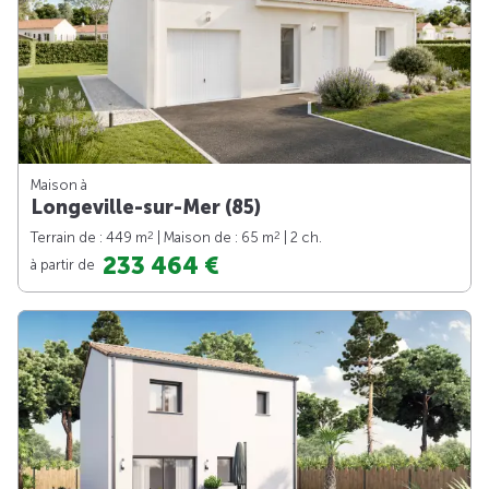
Maison à
Longeville-sur-Mer (85)
2
2
Terrain de : 449 m
| Maison de : 65 m
| 2 ch.
233 464 €
à partir de