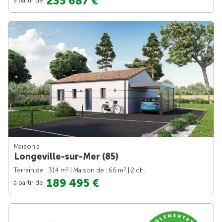
235 687 €
Maison à
Longeville-sur-Mer (85)
2
2
Terrain de : 314 m
| Maison de : 66 m
| 2 ch.
189 495 €
à partir de