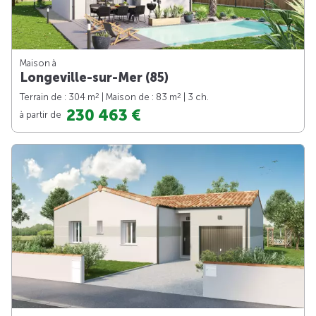
Maison à
Longeville-sur-Mer (85)
2
2
Terrain de : 304 m
| Maison de : 83 m
| 3 ch.
230 463 €
à partir de