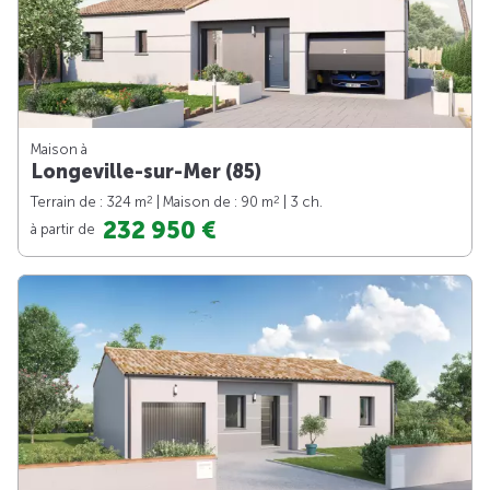
Maison à
Longeville-sur-Mer (85)
2
2
Terrain de : 324 m
| Maison de : 90 m
| 3 ch.
232 950 €
à partir de