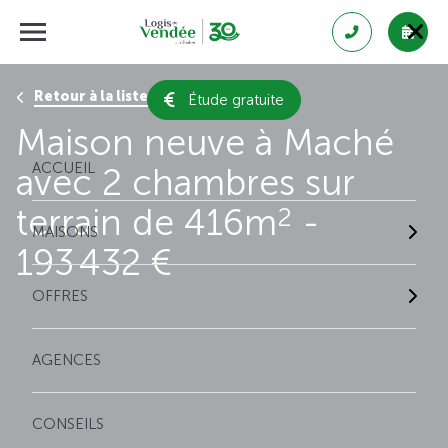
Retour à la liste des résultats
Étude gratuite
Maison neuve à Maché
ACCUEIL
avec 2 chambres sur
terrain de 416m
-
2
MAISONS
193 432 €
OFFRES
AGENCES
CONSEILS