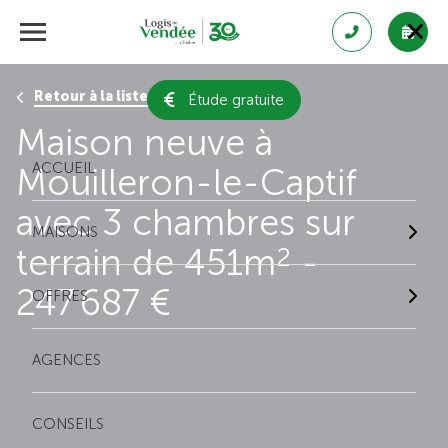
Retour à la liste des résultats
Étude gratuite
Maison neuve à
ACCUEIL
Mouilleron-le-Captif
avec 3 chambres sur
MAISONS
terrain de 451m
-
2
247 687 €
OFFRES
AGENCES
CONSEILS