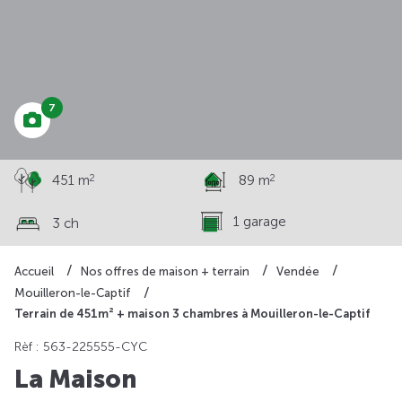
à partir de
247 687 €
7
2
2
451 m
89 m
1 garage
3 ch
Accueil
Nos offres de maison + terrain
Vendée
Mouilleron-le-Captif
Terrain de 451m² + maison 3 chambres à Mouilleron-le-Captif
Rèf : 563-225555-CYC
La Maison