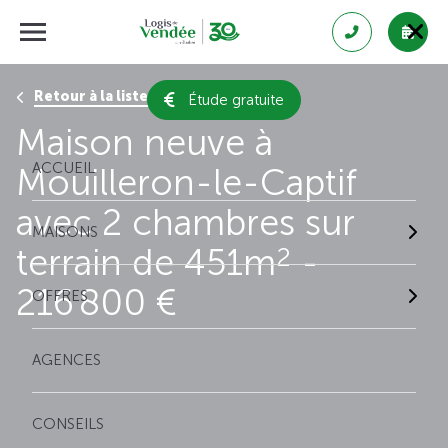
Retour à la liste des résultats
Étude gratuite
Maison neuve à
ACCUEIL
Mouilleron-le-Captif
avec 2 chambres sur
MAISONS
terrain de 451m
-
2
216 800 €
OFFRES
AGENCES
CONSEILS