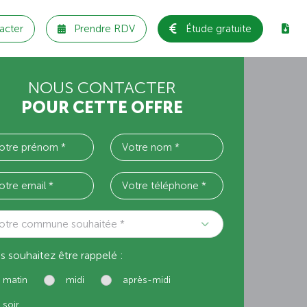
acter
Prendre RDV
Étude gratuite
NOUS CONTACTER
POUR CETTE OFFRE
otre commune souhaitée *
s souhaitez être rappelé :
matin
midi
après-midi
soir