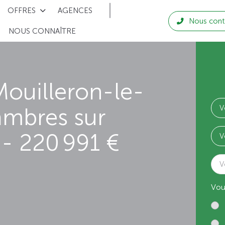
OFFRES
AGENCES
Nous cont
NOUS CONNAÎTRE
ouilleron-le-
ambres sur
- 220 991 €
V
Vou