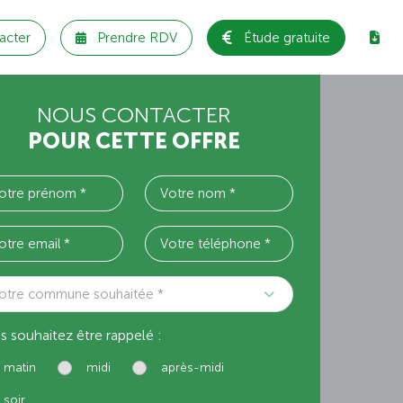
acter
Prendre RDV
Étude gratuite
NOUS CONTACTER
POUR CETTE OFFRE
otre commune souhaitée *
s souhaitez être rappelé :
matin
midi
après-midi
soir