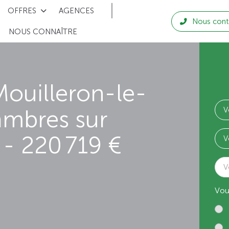
OFFRES
AGENCES
Nous cont
NOUS CONNAÎTRE
ouilleron-le-
ambres sur
- 220 719 €
V
Vou