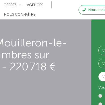
OFFRES
AGENCES
Nous cont
NOUS CONNAÎTRE
ouilleron-le-
ambres sur
- 220 718 €
V
Vou