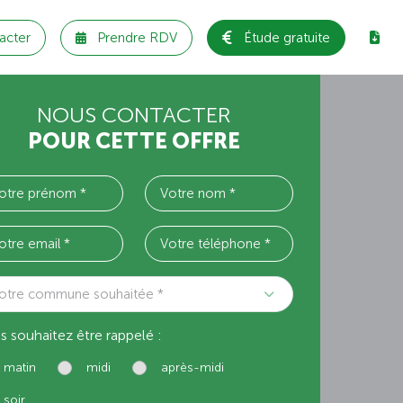
acter
Prendre RDV
Étude gratuite
NOUS CONTACTER
POUR CETTE OFFRE
otre commune souhaitée *
s souhaitez être rappelé :
matin
midi
après-midi
soir