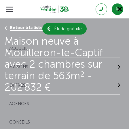
Retour à la liste des résultats
Étude gratuite
Maison neuve à
ACCUEIL
Mouilleron-le-Captif
avec 2 chambres sur
MAISONS
terrain de 563m
-
2
202 832 €
OFFRES
AGENCES
CONSEILS