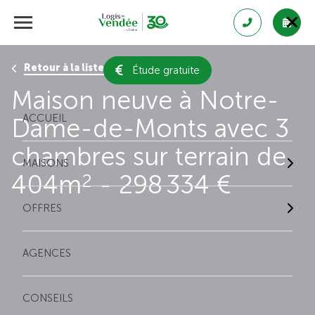
Retour à la liste des résultats
Étude gratuite
Maison neuve à Notre-
ACCUEIL
Dame-de-Monts avec 3
chambres sur terrain de
MAISONS
404m
- 298 334 €
2
OFFRES
AGENCES
CONSEILS