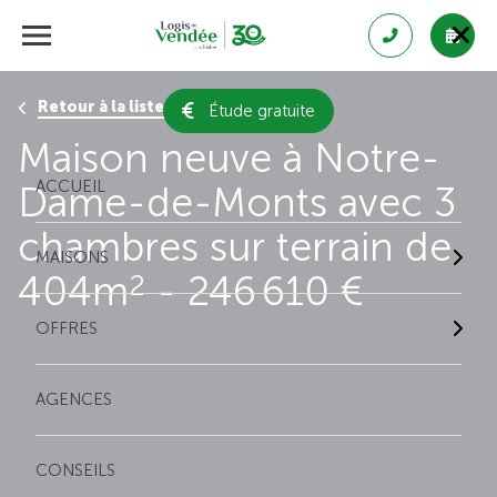
Retour à la liste des résultats
Étude gratuite
Maison neuve à Notre-
ACCUEIL
Dame-de-Monts avec 3
chambres sur terrain de
MAISONS
404m
- 246 610 €
2
OFFRES
AGENCES
CONSEILS