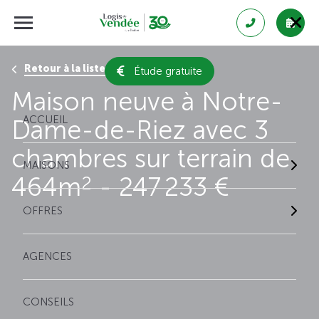
Retour à la liste des résultats
Étude gratuite
Maison neuve à Notre-
ACCUEIL
Dame-de-Riez avec 3
chambres sur terrain de
MAISONS
464m
- 247 233 €
2
OFFRES
AGENCES
CONSEILS