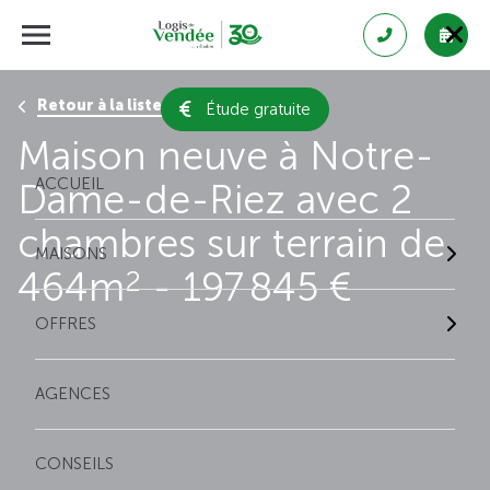
Retour à la liste des résultats
Étude gratuite
Maison neuve à Notre-
ACCUEIL
Dame-de-Riez avec 2
chambres sur terrain de
MAISONS
464m
- 197 845 €
2
OFFRES
AGENCES
CONSEILS