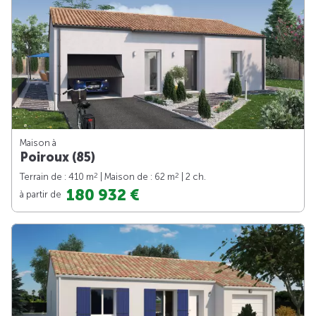
Maison à
Poiroux (85)
2
2
Terrain de : 410 m
| Maison de : 62 m
| 2 ch.
180 932 €
à partir de