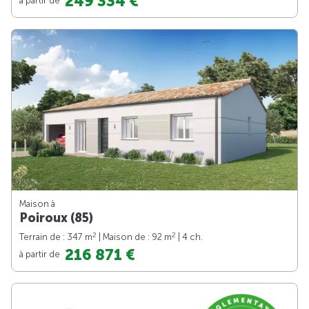
249 334 €
Maison à
Poiroux (85)
2
2
Terrain de : 347 m
| Maison de : 92 m
| 4 ch.
216 871 €
à partir de