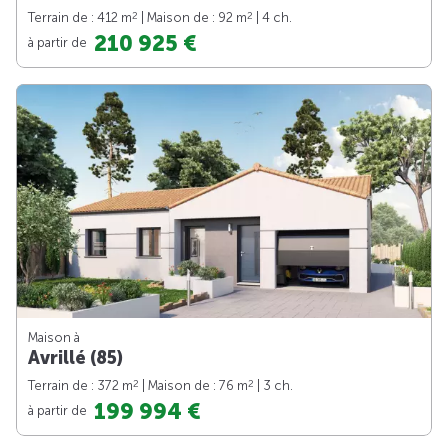
2
2
Terrain de : 412 m
| Maison de : 92 m
| 4 ch.
210 925 €
à partir de
Maison à
Avrillé (85)
2
2
Terrain de : 372 m
| Maison de : 76 m
| 3 ch.
199 994 €
à partir de