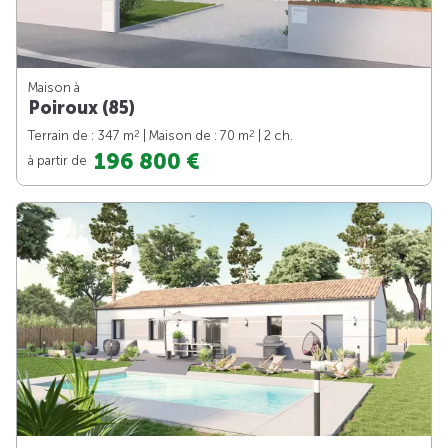
Maison à
Poiroux (85)
2
2
Terrain de : 347 m
| Maison de : 70 m
| 2 ch.
196 800 €
à partir de