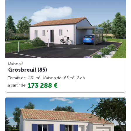
Maison à
Grosbreuil (85)
2
2
Terrain de : 461 m
| Maison de : 65 m
| 2 ch.
173 288 €
à partir de