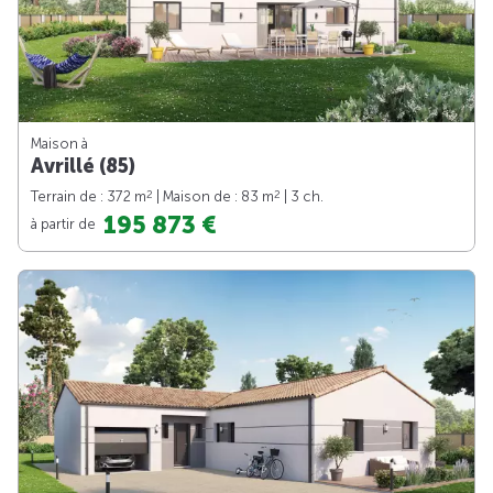
Maison à
Avrillé (85)
2
2
Terrain de : 372 m
| Maison de : 83 m
| 3 ch.
195 873 €
à partir de