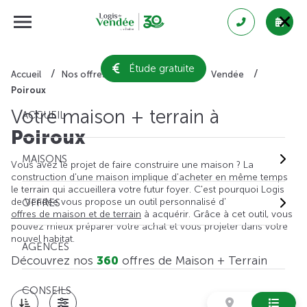
Étude gratuite
Accueil
Nos offres de maison + terrain
Vendée
Poiroux
Votre maison + terrain à
ACCUEIL
Poiroux
MAISONS
Vous avez le projet de faire construire une maison ? La
construction d'une maison implique d'acheter en même temps
le terrain qui accueillera votre futur foyer. C'est pourquoi Logis
de Vendée vous propose un outil personnalisé d'
OFFRES
offres de maison et de terrain
à acquérir. Grâce à cet outil, vous
pouvez mieux préparer votre achat et vous projeter dans votre
nouvel habitat.
AGENCES
Découvrez nos
360
offres de Maison + Terrain
CONSEILS