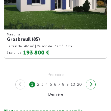
Maison à
Grosbreuil (85)
2
2
Terrain de : 461 m
| Maison de : 73 m
| 3 ch.
193 800 €
à partir de
Première
1
2
3
4
5
6
7
8
9
10
20
Dernière