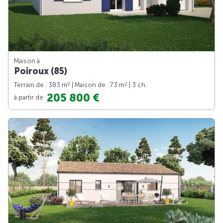
Maison à
Poiroux (85)
2
2
Terrain de : 383 m
| Maison de : 73 m
| 3 ch.
205 800 €
à partir de