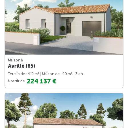
Maison à
Avrillé (85)
2
2
Terrain de : 412 m
| Maison de : 90 m
| 3 ch.
224 137 €
à partir de