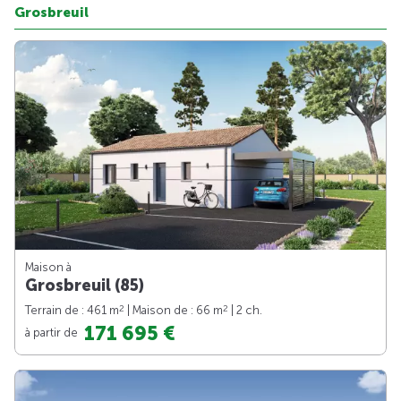
Grosbreuil
Maison à
Grosbreuil (85)
2
2
Terrain de : 461 m
| Maison de : 66 m
| 2 ch.
171 695 €
à partir de