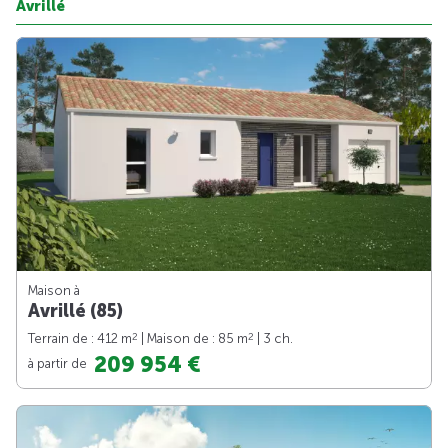
Avrillé
Maison à
Avrillé (85)
2
2
Terrain de : 412 m
| Maison de : 85 m
| 3 ch.
209 954 €
à partir de