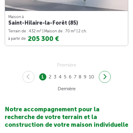
Maison à
Saint-Hilaire-la-Forêt (85)
2
2
Terrain de : 432 m
| Maison de : 70 m
| 2 ch.
205 300 €
à partir de
Première
1
2
3
4
5
6
7
8
9
10
Dernière
Notre accompagnement pour la
recherche de votre terrain et la
construction de votre maison individuelle