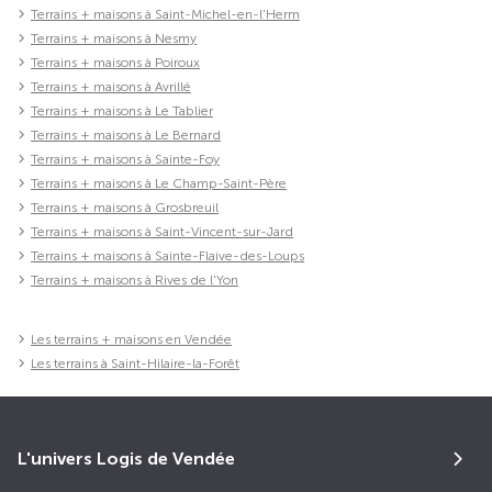
Terrains + maisons à Saint-Michel-en-l'Herm
Terrains + maisons à Nesmy
Terrains + maisons à Poiroux
Terrains + maisons à Avrillé
Terrains + maisons à Le Tablier
Terrains + maisons à Le Bernard
Terrains + maisons à Sainte-Foy
Terrains + maisons à Le Champ-Saint-Père
Terrains + maisons à Grosbreuil
Terrains + maisons à Saint-Vincent-sur-Jard
Terrains + maisons à Sainte-Flaive-des-Loups
Terrains + maisons à Rives de l'Yon
Les terrains + maisons en Vendée
Les terrains à Saint-Hilaire-la-Forêt
L'univers Logis de Vendée