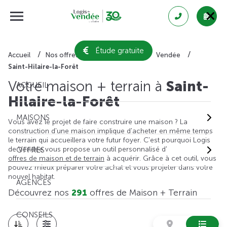
Étude gratuite
Accueil
Nos offres de maison + terrain
Vendée
Saint-Hilaire-la-Forêt
Votre maison + terrain à
Saint-
ACCUEIL
Hilaire-la-Forêt
MAISONS
Vous avez le projet de faire construire une maison ? La
construction d'une maison implique d'acheter en même temps
le terrain qui accueillera votre futur foyer. C'est pourquoi Logis
de Vendée vous propose un outil personnalisé d'
OFFRES
offres de maison et de terrain
à acquérir. Grâce à cet outil, vous
pouvez mieux préparer votre achat et vous projeter dans votre
nouvel habitat.
AGENCES
Découvrez nos
291
offres de Maison + Terrain
CONSEILS