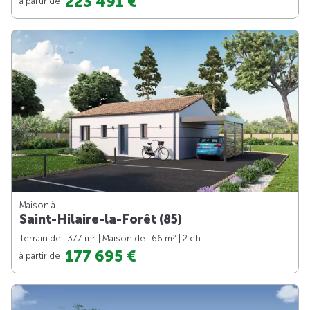
223 491 €
à partir de
Maison à
Saint-Hilaire-la-Forêt (85)
2
2
Terrain de : 377 m
| Maison de : 66 m
| 2 ch.
177 695 €
à partir de