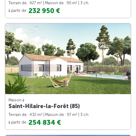
2
2
Terrain de : 427 m
| Maison de : 90 m
| 3 ch.
232 950 €
à partir de
Maison à
Saint-Hilaire-la-Forêt (85)
2
2
Terrain de : 432 m
| Maison de : 97 m
| 3 ch.
254 834 €
à partir de