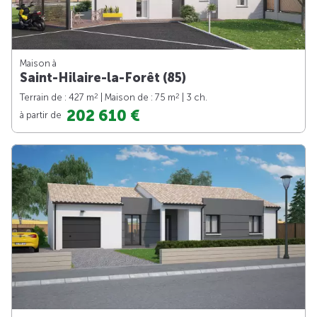
Maison à
Saint-Hilaire-la-Forêt (85)
2
2
Terrain de : 427 m
| Maison de : 75 m
| 3 ch.
202 610 €
à partir de