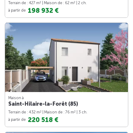
2
2
Terrain de : 427 m
| Maison de : 62 m
| 2 ch.
198 932 €
à partir de
Maison à
Saint-Hilaire-la-Forêt (85)
2
2
Terrain de : 432 m
| Maison de : 76 m
| 3 ch.
220 518 €
à partir de