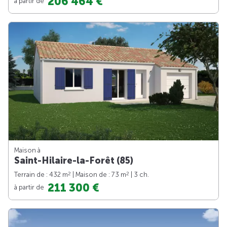
206 464 €
à partir de
Maison à
Saint-Hilaire-la-Forêt (85)
2
2
Terrain de : 432 m
| Maison de : 73 m
| 3 ch.
211 300 €
à partir de