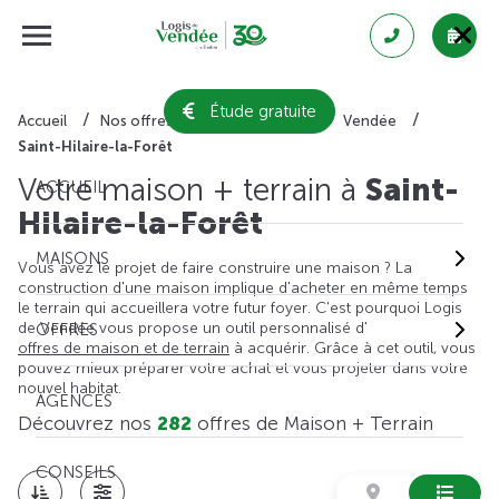
Étude gratuite
Accueil
Nos offres de maison + terrain
Vendée
Saint-Hilaire-la-Forêt
Votre maison + terrain à
Saint-
ACCUEIL
Hilaire-la-Forêt
MAISONS
Vous avez le projet de faire construire une maison ? La
construction d'une maison implique d'acheter en même temps
le terrain qui accueillera votre futur foyer. C'est pourquoi Logis
de Vendée vous propose un outil personnalisé d'
OFFRES
offres de maison et de terrain
à acquérir. Grâce à cet outil, vous
pouvez mieux préparer votre achat et vous projeter dans votre
nouvel habitat.
AGENCES
Découvrez nos
282
offres de Maison + Terrain
CONSEILS