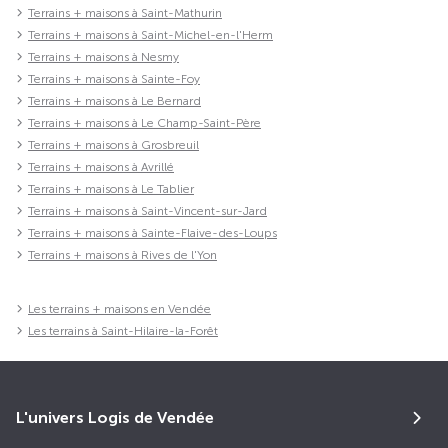
Terrains + maisons à Saint-Mathurin
Terrains + maisons à Saint-Michel-en-l'Herm
Terrains + maisons à Nesmy
Terrains + maisons à Sainte-Foy
Terrains + maisons à Le Bernard
Terrains + maisons à Le Champ-Saint-Père
Terrains + maisons à Grosbreuil
Terrains + maisons à Avrillé
Terrains + maisons à Le Tablier
Terrains + maisons à Saint-Vincent-sur-Jard
Terrains + maisons à Sainte-Flaive-des-Loups
Terrains + maisons à Rives de l'Yon
Les terrains + maisons en Vendée
Les terrains à Saint-Hilaire-la-Forêt
L'univers Logis de Vendée