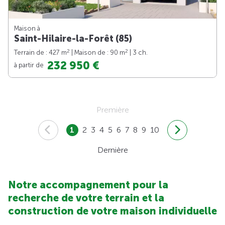
Maison à
Saint-Hilaire-la-Forêt (85)
2
2
Terrain de : 427 m
| Maison de : 90 m
| 3 ch.
232 950 €
à partir de
Première
1
2
3
4
5
6
7
8
9
10
Dernière
Notre accompagnement pour la
recherche de votre terrain et la
construction de votre maison individuelle