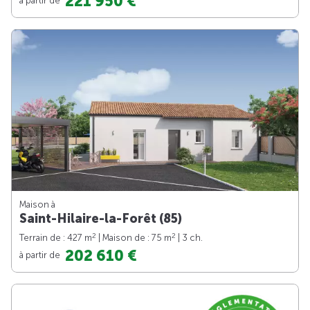
221 950 €
Maison à
Saint-Hilaire-la-Forêt (85)
2
2
Terrain de : 427 m
| Maison de : 75 m
| 3 ch.
202 610 €
à partir de