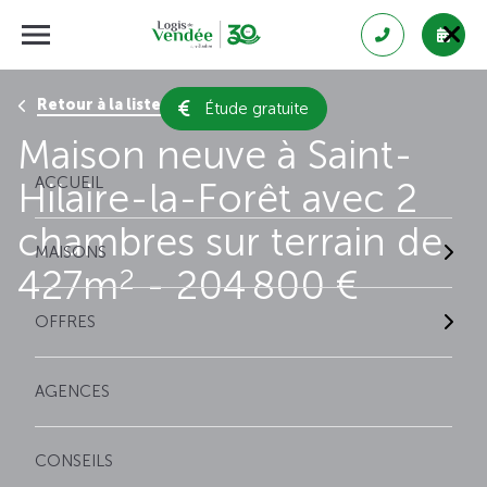
Retour à la liste des résultats
Étude gratuite
Maison neuve à Saint-
ACCUEIL
Hilaire-la-Forêt avec 2
chambres sur terrain de
MAISONS
427m
- 204 800 €
2
OFFRES
AGENCES
CONSEILS