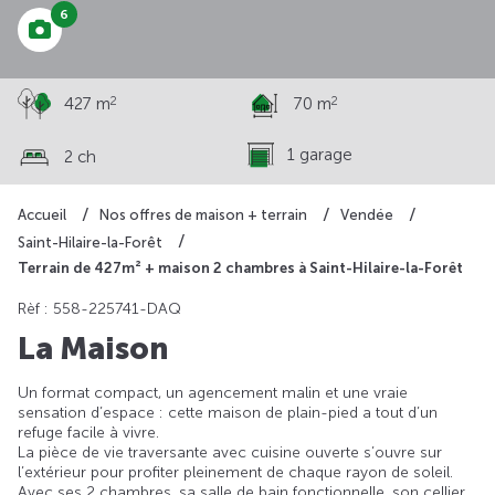
6
2
2
427 m
70 m
1 garage
2 ch
Accueil
Nos offres de maison + terrain
Vendée
Saint-Hilaire-la-Forêt
Terrain de 427m² + maison 2 chambres à Saint-Hilaire-la-Forêt
Rèf : 558-225741-DAQ
La Maison
Un format compact, un agencement malin et une vraie
sensation d’espace : cette maison de plain-pied a tout d’un
refuge facile à vivre.
La pièce de vie traversante avec cuisine ouverte s’ouvre sur
l’extérieur pour profiter pleinement de chaque rayon de soleil.
Avec ses 2 chambres, sa salle de bain fonctionnelle, son cellier