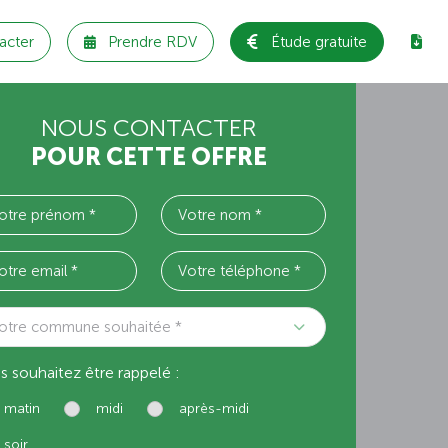
acter
Prendre RDV
Étude gratuite
NOUS CONTACTER
POUR CETTE OFFRE
otre commune souhaitée *
s souhaitez être rappelé :
matin
midi
après-midi
soir