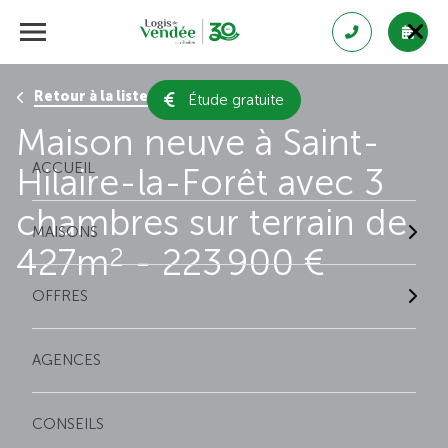
Retour à la liste des résultats
Étude gratuite
Maison neuve à Saint-
ACCUEIL
Hilaire-la-Forêt avec 3
chambres sur terrain de
MAISONS
427m
- 223 900 €
2
OFFRES
AGENCES
CONSEILS