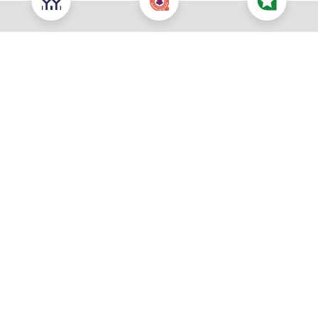
Nous contacter pour cette offre
NOUS CONTACTER
POUR CETTE OFFRE
À propos du prix
Prix total : 223 900 €
Les honoraires sont à la charge du vendeur
Prix du terrain : 71 000 €
Votre commune souhaitée *
Vous souhaitez être rappelé :