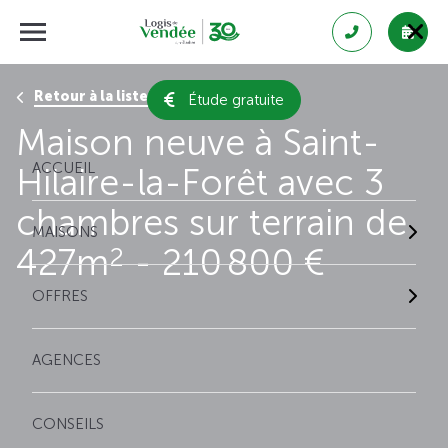
Retour à la liste des résultats
Étude gratuite
Maison neuve à Saint-
ACCUEIL
Hilaire-la-Forêt avec 3
chambres sur terrain de
MAISONS
427m
- 210 800 €
2
OFFRES
AGENCES
CONSEILS