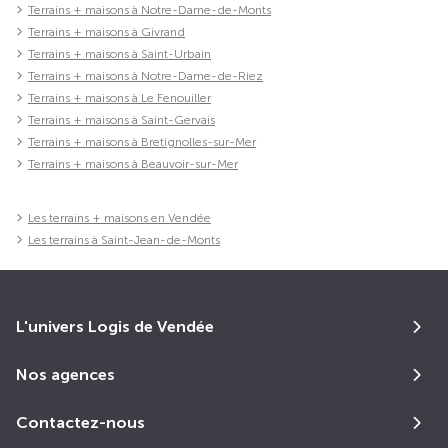
Terrains + maisons à Notre-Dame-de-Monts
Terrains + maisons à Givrand
Terrains + maisons à Saint-Urbain
Terrains + maisons à Notre-Dame-de-Riez
Terrains + maisons à Le Fenouiller
Terrains + maisons à Saint-Gervais
Terrains + maisons à Bretignolles-sur-Mer
Terrains + maisons à Beauvoir-sur-Mer
Les terrains + maisons en Vendée
Les terrains à Saint-Jean-de-Monts
L'univers Logis de Vendée
Nos agences
Contactez-nous