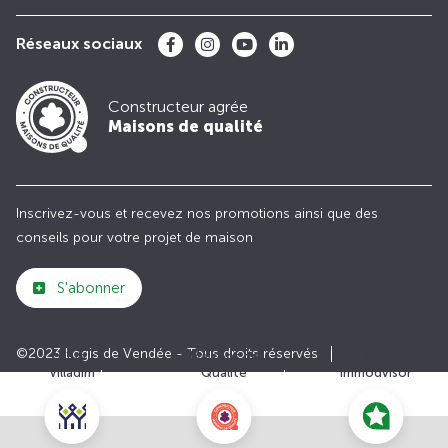
Réseaux sociaux
Constructeur agrée
Maisons de qualité
Inscrivez-vous et recevez nos promotions ainsi que des
conseils pour votre projet de maison
S'abonner
©2023 Logis de Vendée - Tous droits réservés
Club
Maisons de
Avis
Villadim
Qualité
Immodvisor
Plan du site
Paramètres des cookies
Politiques de Confidentialités
Mentions légales
Recrutement
Parrainer un ami
Le groupe VILLADIM