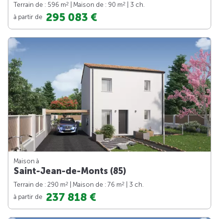
2
2
Terrain de : 596 m
| Maison de : 90 m
| 3 ch.
295 083 €
à partir de
Maison à
Saint-Jean-de-Monts (85)
2
2
Terrain de : 290 m
| Maison de : 76 m
| 3 ch.
237 818 €
à partir de