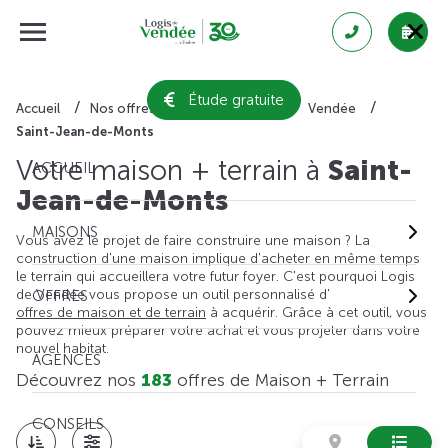
Étude gratuite
Accueil
Nos offres de maison + terrain
Vendée
Saint-Jean-de-Monts
Votre maison + terrain à
Saint-
ACCUEIL
Jean-de-Monts
MAISONS
Vous avez le projet de faire construire une maison ? La
construction d'une maison implique d'acheter en même temps
le terrain qui accueillera votre futur foyer. C'est pourquoi Logis
de Vendée vous propose un outil personnalisé d'
OFFRES
offres de maison et de terrain
à acquérir. Grâce à cet outil, vous
pouvez mieux préparer votre achat et vous projeter dans votre
nouvel habitat.
AGENCES
Découvrez nos
183
offres de Maison + Terrain
CONSEILS