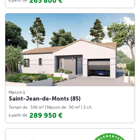
265 800 €
Maison à
Saint-Jean-de-Monts (85)
2
2
Terrain de : 596 m
| Maison de : 90 m
| 3 ch.
289 950 €
à partir de