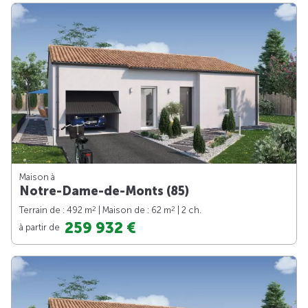
Maison à
Notre-Dame-de-Monts (85)
2
2
Terrain de : 492 m
| Maison de : 62 m
| 2 ch.
259 932 €
à partir de