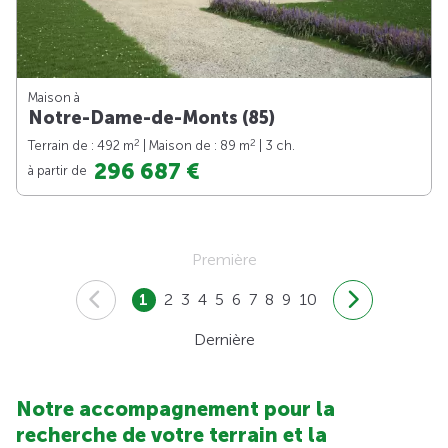
Maison à
Notre-Dame-de-Monts (85)
2
2
Terrain de : 492 m
| Maison de : 89 m
| 3 ch.
296 687 €
à partir de
Première
1
2
3
4
5
6
7
8
9
10
Dernière
Notre accompagnement pour la
recherche de votre terrain et la