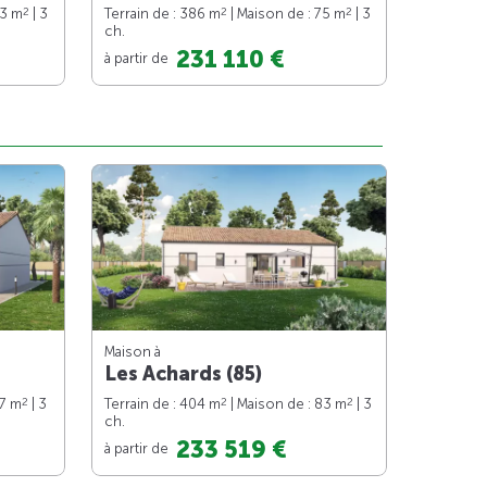
2
2
2
73 m
| 3
Terrain de : 386 m
| Maison de : 75 m
| 3
ch.
231 110 €
à partir de
Maison à
Les Achards (85)
2
2
2
87 m
| 3
Terrain de : 404 m
| Maison de : 83 m
| 3
ch.
233 519 €
à partir de