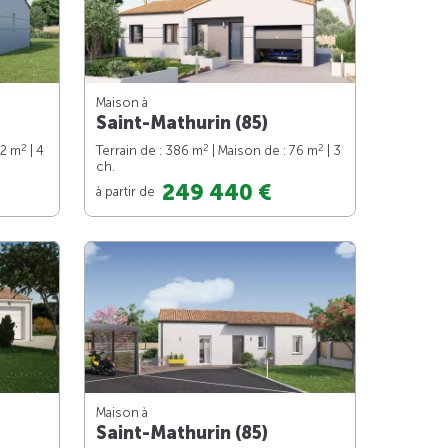
Maison à
Saint-Mathurin (85)
2
2
2
92 m
| 4
Terrain de : 386 m
| Maison de : 76 m
| 3
ch.
249 440 €
à partir de
Maison à
Saint-Mathurin (85)