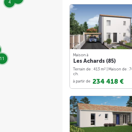
4
Maison à
11
Les Achards (85)
2
Terrain de : 413 m
| Maison de : 
ch.
234 418 €
à partir de