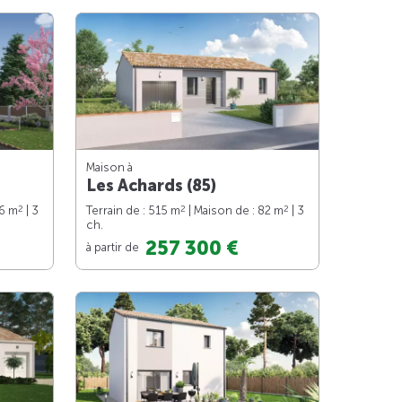
Maison à
Les Achards (85)
2
2
2
76 m
| 3
Terrain de : 515 m
| Maison de : 82 m
| 3
ch.
257 300 €
à partir de