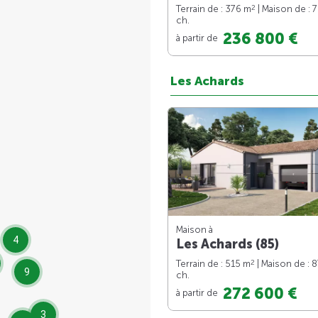
2
Terrain de : 376 m
| Maison de : 
ch.
236 800 €
à partir de
Les Achards
Maison à
4
Les Achards (85)
2
Terrain de : 515 m
| Maison de : 
9
ch.
272 600 €
à partir de
3