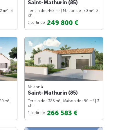
Saint-Mathurin (85)
2
2
2
82 m
| 3
Terrain de : 462 m
| Maison de : 70 m
| 2
ch.
249 800 €
à partir de
Maison à
Saint-Mathurin (85)
2
2
2
120 m
|
Terrain de : 386 m
| Maison de : 90 m
| 3
ch.
266 583 €
à partir de