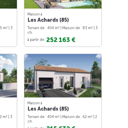
Maison à
Les Achards (85)
2
2
2
85 m
| 3
Terrain de : 404 m
| Maison de : 83 m
| 3
ch.
252 163 €
à partir de
Maison à
Les Achards (85)
2
2
2
82 m
| 3
Terrain de : 404 m
| Maison de : 62 m
| 2
ch.