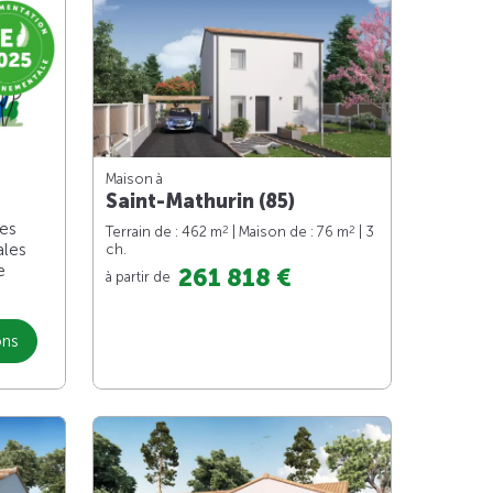
Maison à
Saint-Mathurin (85)
les
2
2
Terrain de : 462 m
| Maison de : 76 m
| 3
ales
ch.
e
261 818 €
à partir de
ons