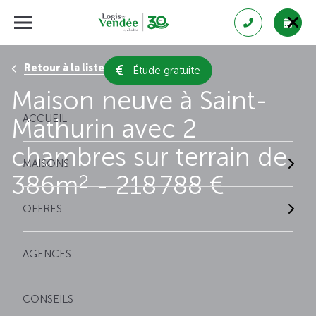
Retour à la liste des résultats
Étude gratuite
Maison neuve à Saint-
ACCUEIL
Mathurin avec 2
chambres sur terrain de
MAISONS
386m
- 218 788 €
2
OFFRES
AGENCES
CONSEILS