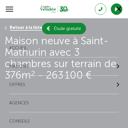
Retour à la liste des résultats
Étude gratuite
Maison neuve à Saint-
ACCUEIL
Mathurin avec 3
chambres sur terrain de
MAISONS
376m
- 263 100 €
2
OFFRES
AGENCES
CONSEILS