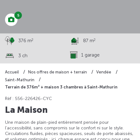
5
2
2
376 m
87 m
1 garage
3 ch
Accueil
Nos offres de maison + terrain
Vendée
Saint-Mathurin
Terrain de 376m² + maison 3 chambres à Saint-Mathurin
Rèf : 556-226426-CYC
La Maison
Une maison de plain-pied entièrement pensée pour
l’accessibilité, sans compromis sur le confort ni sur le style.
Circulations fluides, pièces spacieuses, seuils de porte abaissés,
et volumes optimisés : ici, chaque espace est conçu pour une