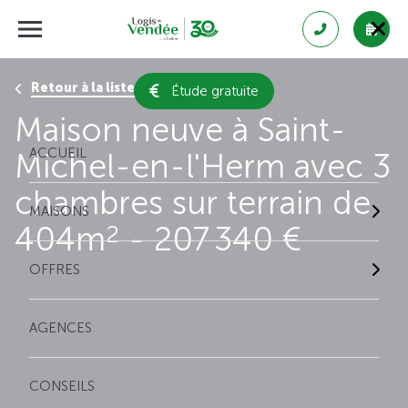
Retour à la liste des résultats
Étude gratuite
Maison neuve à Saint-
ACCUEIL
Michel-en-l'Herm avec 3
chambres sur terrain de
MAISONS
404m
- 207 340 €
2
OFFRES
AGENCES
CONSEILS