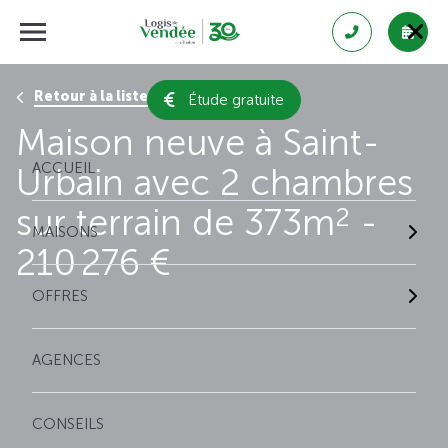
Retour à la liste des résultats
Étude gratuite
Maison neuve à Saint-
ACCUEIL
Urbain avec 2 chambres
sur terrain de 373m
-
2
MAISONS
210 276 €
OFFRES
AGENCES
CONSEILS